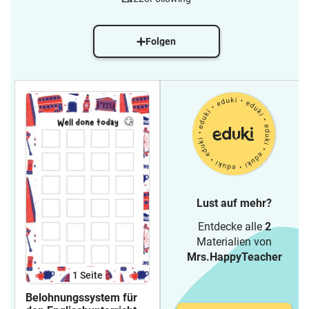
Folgen
Lust auf mehr?
Entdecke alle
2
Materialien von
Mrs.HappyTeacher
1
Seite
Belohnungssystem für