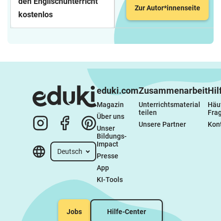
den Englischunterricht
Zur Autor*innenseite
kostenlos
eduki.com
Zusammenarbeit
Hil
Magazin
Unterrichtsmaterial 
Häuf
teilen
Fra
Über uns
Unsere Partner
Kon
Unser 
Bildungs-
Impact
Deutsch
Presse
App
KI-Tools
Jobs
Hilfe-Center