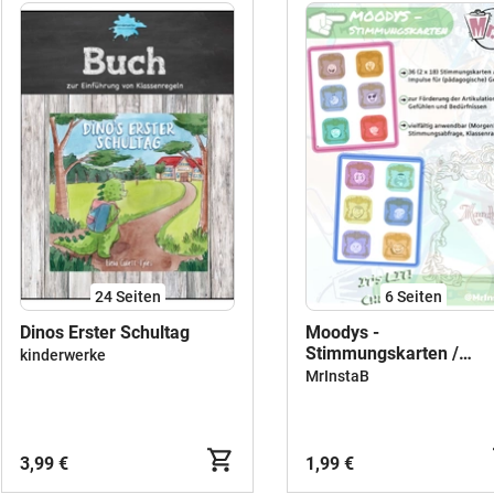
24
Seiten
6
Seiten
Dinos Erster Schultag
Moodys -
Stimmungskarten /
kinderwerke
Gesprächskarten /
MrInstaB
Gefühlskarten
3,99 €
1,99 €