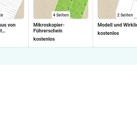
te
4
Seiten
2
Seiten
sus von
Mikroskopier-
Modell und Wirkli
t
Führerschein
kostenlos
rundschrift
kostenlos