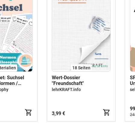
terialien
18
Seiten
et: Suchsel
Wert-Dossier
SP
ormen /
"Freundschaft"
Un
/ Ethik
TH
ophy
lehrKRAFT.info
se
gy
99
3,99 €
24