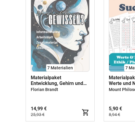
7 Materialien
7 Ma
Materialpaket
Materialpak
Entwicklung, Gehirn und
Werte und N
Emotionen
Philosophie 
Florian Brandt
Mount Philos
14,99 €
5,90 €
25,93 €
8,94 €