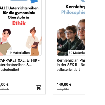
19 Materialien
30 Materialien
ARPAKET XXL: ETHIK -
Kernlehrplan Philosophie
terrichtsreihen &
in der SEK II - Nordrhein-
EMEN für die
Westfalen
lbstorientiert
selbstorientiert
mnasiale Oberstufe
,00 €
149,00 €
3,81 €
352,70 €