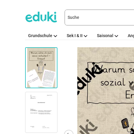
Grundschule
Sek I & II
Saisonal
An