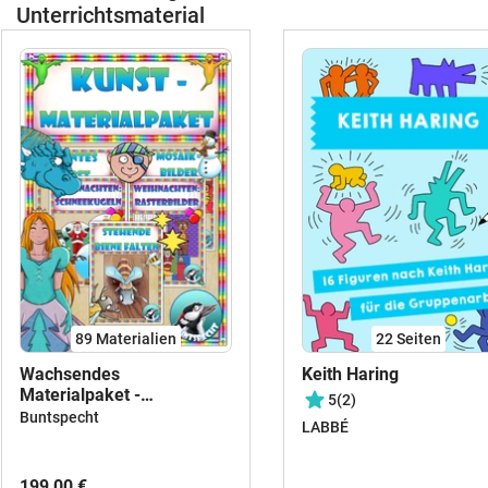
Unterrichtsmaterial
89 Materialien
22
Seiten
Wachsendes
Keith Haring
Materialpaket -
5
(2)
Bildnerische Erziehung
Buntspecht
LABBÉ
199,00 €