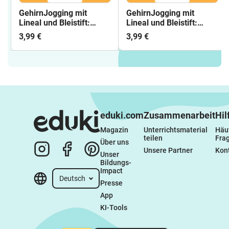
GehirnJogging mit
GehirnJogging mit
Lineal und Bleistift:
Lineal und Bleistift:
Lernpaket 2
Lernpaket 3
3,99 €
3,99 €
eduki.com
Zusammenarbeit
Hil
Magazin
Unterrichtsmaterial 
Häuf
teilen
Fra
Über uns
Unsere Partner
Kon
Unser 
Bildungs-
Impact
Deutsch
Presse
App
KI-Tools