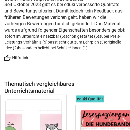
klatschen oder schwingen· Welche
Seit Oktober 2023 gibt es bei eduki verbesserte Qualitäts-
Silbe passt hier? - "Ordne die Silben zu!"·
und Bewertungskriterien. Damit jedoch kein Feedback aus
Silben finden und
früheren Bewertungen verloren geht, haben wir die
zusammenlegentags: #Silben lesen #mit
vorherigen Bewertungen für dich gebündelt. Das Material
Silben lesen lernen #Silbenmethode
wurde aufgrund folgender Eigenschaften besonders gelobt:
#Silbenschwingen #Silbenspiel #Silben
sofort im Unterricht einsetzbar (6)
schön gestaltet (5)
super Preis-
Spiele #Freiarbeitsmaterial Deutsch
Leistungs-Verhältnis (5)
passt sehr gut zum Lehrplan (3)
originelle
#Anfangsunterricht Deutsch #Silben in
Idee (2)
besonders beliebt bei Schüler*innen (1)
der Vorschule #phonologische
Hilfreich
Bewusstheit übungen #spiele
phonologische Bewusstheit #spiele zur
phonologischen bewusstheit #Silben
schwingen #Silben klatschen
Thematisch vergleichbares
#Silbenklatschen #wachsendes
Unterrichtsmaterial
Materialpaket #Sparpaket Deutsch#
Freiarbeitsmaterial Deutsch
eduki Qualität