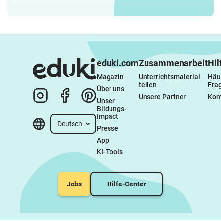
Schreiben -
Hörverstehen
Schreibanlässe - erstes
Schreiben von
Geschichten
eduki.com
Zusammenarbeit
Hil
Magazin
Unterrichtsmaterial 
Häuf
teilen
Fra
Über uns
Unsere Partner
Kon
Unser 
Bildungs-
Impact
Deutsch
Presse
App
KI-Tools
Jobs
Hilfe-Center