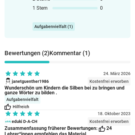
kleinen Teilen sind Wörter viel leichter
1 Stern
0
akustisch, visuell und motorisch zu
verarbeiten – also zu lesen und zu
schreiben.Der entscheidende Faktor bei
Aufgabenvielfalt (1)
der silbenorientierten Lese-
undRechtschreibförderung scheint die
Tatsache zu sein, dass den Kindern
visuell-akustische Einheiten (also Silben)
Bewertungen (2)
Kommentar (1)
angeboten und Analyse- bzw.
Segmentierstrategien gelernt
werden. Während des Trainings sollen
24. März 2026
den Kindern die mündliche Trennung von
janetguenther1986
Kostenfrei erworben
Wörtern in Silben und das Konzept der
Wunderschön um Kindern die Silben bei zu bringen und
Silbe (jede Silbe enthält einen Vokal)
ganze Wörter zu bilden .
vermittelt werden. Darauf aufbauend
Aufgabenvielfalt
sollen ihnen Regeln zur Trennung von
Hilfreich
schriftlich vorgegebenen Wörtern in
18. Oktober 2023
Silben beigebracht und anhand von
eduki D-A-CH
Kostenfrei erworben
Wörtern geübt werden.Die
Zusammenfassung früherer Bewertungen:
24
Aufgabenstellungen:· Silben
Lehrer*innen empfehlen das Material