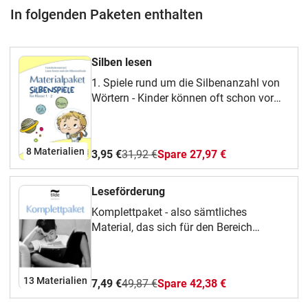
In folgenden Paketen enthalten
Silben lesen
1. Spiele rund um die Silbenanzahl von
Wörtern - Kinder können oft schon vor
der Einschulung Wörter mehr oder
weniger exakt in einzelne Silben
zerlegen. Sie können meist auch bei
8 Materialien
3,95 €
31,92 €
Spare 27,97 €
vielsilbigen Wörtern die Anzahl der
Silben richtig bestimmen, auch wenn sie
bei der Identifizierung der Silbengrenze
Leseförderung
noch nicht jedes Mal richtig
Komplettpaket - also sämtliches
liegen.0Dennoch ist diese Fähigkeit die
Material, das sich für den Bereich
ideale Ausgangsposition für das Lesen
Leseförderung bei mir im Sortiment
Lernen in Silben und den
befindet.Und: Wachsendes
silbenorientierten Schriftspracherwerb in
Komplettpaket!Mit diesem wachsenden
der Grundschule.Die Silbenspiele in
13 Materialien
7,49 €
49,87 €
Spare 42,38 €
Komplettpaket erhältst du nicht nur ein
diesem Materialpaket schulen
einzelnes Material, sondern ein ganzes