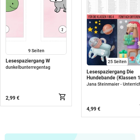
9
Seiten
Lesespaziergang W
25
Seiten
dunkelbunterregentag
Lesespaziergang Die
Hundebande (Klassen 1
inkl. Lesespiel "Ich habe
Wer hat...? (Die
Hundebande)
2,99 €
4,99 €