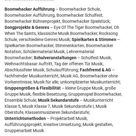
Boomwhacker Aufführung
– Boomwhacker Schule,
Boomwhacker Aufführung, Boomwhacker Schulfest,
Boomwhacker Bühnenprojekt, Boomwhacker Spielstück;
Songprojekte & Genres
– Eye Of The Tiger Boomwhacker, Oh
When The Saints, klassische Musik Boomwhacker, Rocksong
Schule, verschiedene Genres Musik;
Spielkarten & Stimmen
–
Spielkarten Boomwhacker, Stimmenkarten, Boomwhacker
Notation, Schülermaterial Musik, Lehrermaterial
Boomwhacker;
Schulveranstaltungen
– Schulfest Musik,
Weihnachtsbasar Auftritt, Tag der offenen Tür Musik,
Abschlussfeier Musik, Schulaufführung;
Fachfremd & AG
–
fachfremder Musikunterricht, Musik AG, Boomwhacker ohne
Vorkenntnisse, Musik für alle, unkomplizierter Musikunterricht;
Gruppengrößen & Flexibilität
– kleine Gruppe Musik, große
Gruppe Musik, flexible Besetzung, Gruppenspiel Boomwhacker,
Ensemble Schule;
Musik Sekundarstufe
– Musikunterricht
Klasse 5, Musik Klasse 7, Musik Sekundarstufe I, Musik
Oberstufe, Klassenmusizieren Sekundarstufe;
Unterrichtsmethoden
– Projektarbeit Musik,
Aufführungsprojekt, kreative Umsetzung, Musik gestalten,
Gruppenarbeit Musik