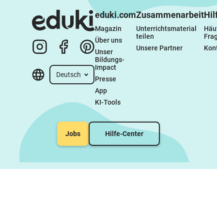
Kopiervorlagen,
Lösungen
Freiarbeit mit Lösungen
eduki.com
Zusammenarbeit
Hil
Magazin
Unterrichtsmaterial 
Häuf
teilen
Fra
Über uns
Unsere Partner
Kon
Unser 
Bildungs-
Impact
Deutsch
Presse
App
KI-Tools
Jobs
Hilfe-Center