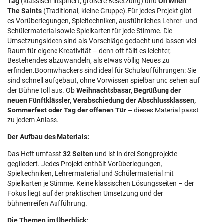
Tag
(klassisch inspiriert, größere Besetzung) und
Oh When
The Saints
(Traditional, kleine Gruppe).Für jedes Projekt gibt
es Vorüberlegungen, Spieltechniken, ausführliches Lehrer- und
Schülermaterial sowie Spielkarten für jede Stimme. Die
Umsetzungsideen sind als Vorschläge gedacht und lassen viel
Raum für eigene Kreativität – denn oft fällt es leichter,
Bestehendes abzuwandeln, als etwas völlig Neues zu
erfinden.Boomwhackers sind ideal für Schulaufführungen: Sie
sind schnell aufgebaut, ohne Vorwissen spielbar und sehen auf
der Bühne toll aus. Ob
Weihnachtsbasar, Begrüßung der
neuen Fünftklässler, Verabschiedung der Abschlussklassen,
Sommerfest oder Tag der offenen Tür
– dieses Material passt
zu jedem Anlass.
Der Aufbau des Materials:
Das Heft umfasst
32 Seiten
und ist in drei Songprojekte
gegliedert. Jedes Projekt enthält Vorüberlegungen,
Spieltechniken, Lehrermaterial und Schülermaterial mit
Spielkarten je Stimme. Keine klassischen Lösungsseiten – der
Fokus liegt auf der praktischen Umsetzung und der
bühnenreifen Aufführung.
Die Themen im Überblick: