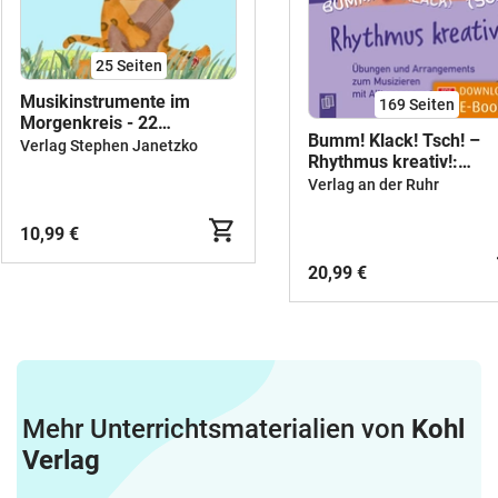
25
Seiten
Musikinstrumente im
169
Seiten
Morgenkreis - 22
Bumm! Klack! Tsch! –
Kinderlieder für einen
Verlag Stephen Janetzko
Rhythmus kreativ!:
spielend leichten Einsatz
Übungen und
mit Musikinstrumenten
Verlag an der Ruhr
Arrangements zum
Musizieren mit
10,99 €
Alltagsgegenständen, in
Videos zur
20,99 €
Veranschaulichung –
aktualisierte Neuauflag
Mehr Unterrichtsmaterialien von
Kohl
Verlag