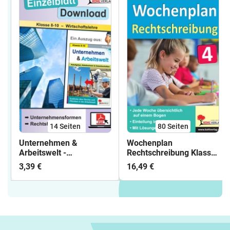
14
Seiten
80
Seiten
Unternehmen &
Wochenplan
Arbeitswelt -
Rechtschreibung Klasse
Unternehmensformen &
4 | Groß- und
3,39 €
16,49 €
Rechtsformen |
Kleinschreibung,
Wirtschaft Klasse 8-10
Doppelkonsonanten, ss
Sekundarstufe | GmbH,
und ß, Dehnungs-h,
OHG, BGB,
Wortarten,
Genossenschaft |
Silbentrennung | Deutsch
Arbeitsblätter
Grundschule Klasse 4