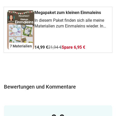
Megapaket zum kleinen Einmaleins
In diesem Paket finden sich alle meine
Materialien zum Einmaleins wieder. In
Zukunft werden auch weitere Materialien
hinzugefügt
werden._____________________________________
7 Materialien
14,99 €
21,94 €
Spare 6,95 €
wünsche dir ganz viel Spaß mit dem
Material!Teachers_Tales_____________________
mir gerne auch auf Instagram ,
Facebook oder Pinterest!
Bewertungen und Kommentare