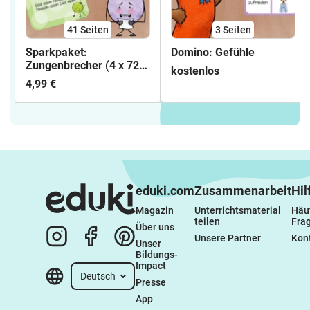
41
Seiten
3
Seiten
Sparkpaket:
Domino: Gefühle
Zungenbrecher (4 x 72
kostenlos
Karten!)
4,99 €
eduki.com
Zusammenarbeit
Hil
Magazin
Unterrichtsmaterial 
Häuf
teilen
Fra
Über uns
Unsere Partner
Kon
Unser 
Bildungs-
Impact
Deutsch
Presse
App