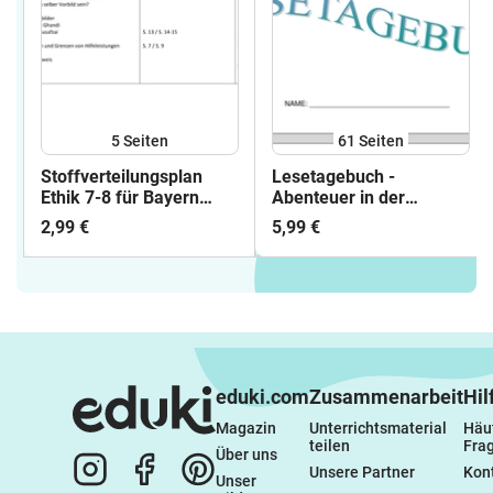
5
Seiten
61
Seiten
Stoffverteilungsplan
Lesetagebuch -
Ethik 7-8 für Bayern
Abenteuer in der
nach Schulbuch
Megaworld - Ich schenk
2,99 €
5,99 €
dir eine Geschichte 2020
eduki.com
Zusammenarbeit
Hil
Magazin
Unterrichtsmaterial 
Häuf
teilen
Fra
Über uns
Unsere Partner
Kon
Unser 