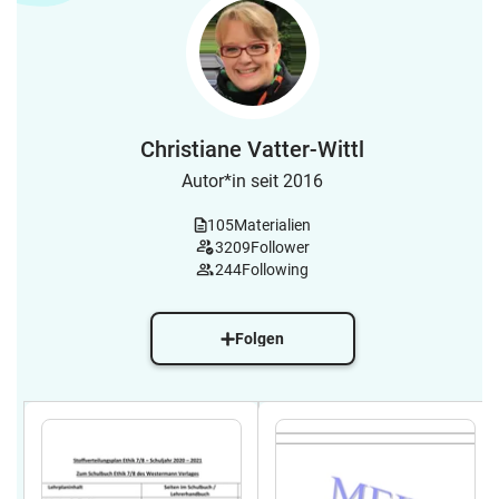
Christiane Vatter-Wittl
Autor*in seit 2016
105
Materialien
3209
Follower
244
Following
Folgen