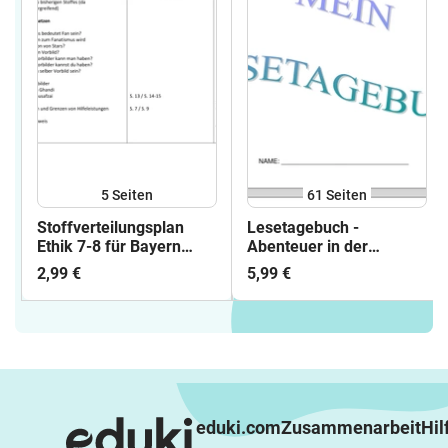
5
Seiten
61
Seiten
Stoffverteilungsplan
Lesetagebuch -
Ethik 7-8 für Bayern
Abenteuer in der
nach Schulbuch
Megaworld - Ich schenk
2,99 €
5,99 €
dir eine Geschichte 2020
eduki.com
Zusammenarbeit
Hil