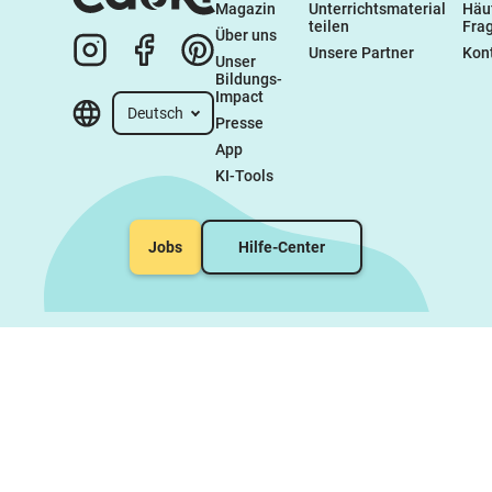
Magazin
Unterrichtsmaterial 
Häuf
teilen
Fra
Über uns
Unsere Partner
Kon
Unser 
Bildungs-
Impact
Deutsch
Presse
App
KI-Tools
Jobs
Hilfe-Center