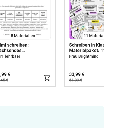
5 Materialien
11 Materialien
imi schreiben:
Schreiben in Klasse 5 –
achsendes
Materialpaket: 11
terialpaket
Dokumente mit Aufgaben,
rr_lehrbaer
Frau Brightmind
Checklisten & Lösungen
,99 €
33,99 €
,45 €
51,89 €