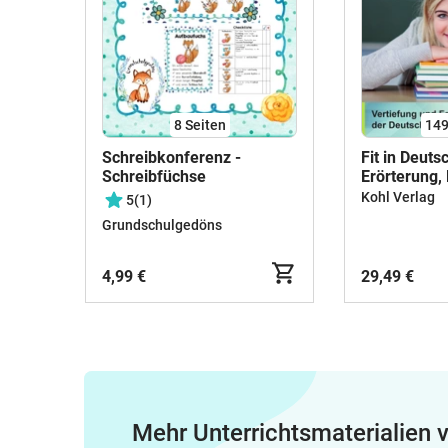
8
Seiten
14
Schreibkonferenz -
Fit in Deuts
Schreibfüchse
Erörterung,
Inhaltsanga
Kohl Verlag
5
(1)
Interpretati
Grundschulgedöns
Rechtschrei
Grammatik,
Referat | D
4,99 €
29,49 €
Sekundarstu
8-13 Lösun
Mehr Unterrichtsmaterialien