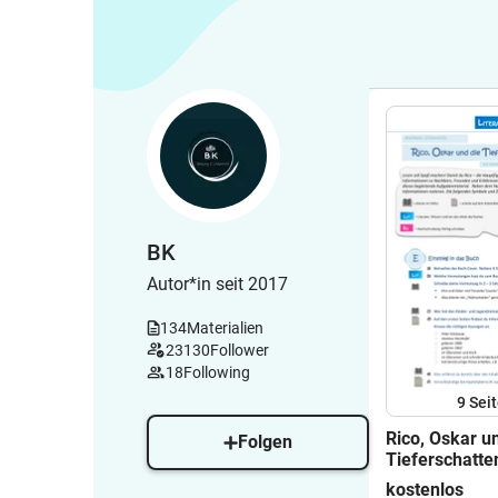
BK
Autor*in seit 2017
134
Materialien
23130
Follower
18
Following
9
Sei
Rico, Oskar u
Folgen
Tieferschatte
Aufgaben zum
kostenlos