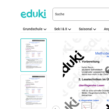
Grundschule
Sek I & II
Saisonal
An