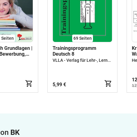
9
Seiten
69
Seiten
ch Grundlagen |
Trainingsprogramm
Kr
 Bewerbung,
Deutsch 8
W
be,
Ma
VLLA - Verlag für Lehr-, Lern- & Arbeitsmittel
He
on,
bung,
 Kommentar,
12
eutsch
5,99 €
17
fe I II Klasse
gen
 von
BK