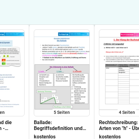
ten
5
Seiten
4
Seiten
nd die
Ballade:
Rechtschreibung:
n -
Begriffsdefinition und
Arten von "h" - Ü
 Einstieg
Grundwissen als
inklusive Lösung
kostenlos
kostenlos