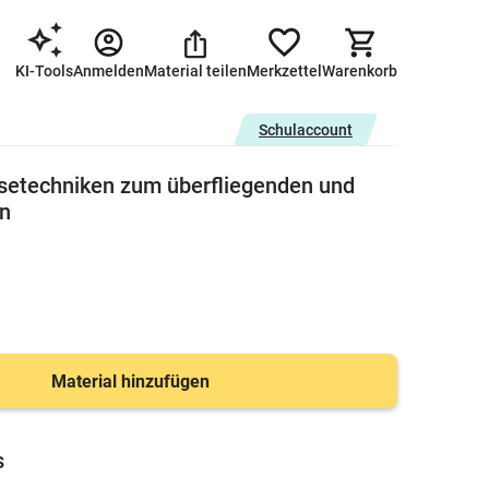
KI-Tools
Anmelden
Material teilen
Merkzettel
Warenkorb
Schulaccount
setechniken zum überfliegenden und
n
Material hinzufügen
s