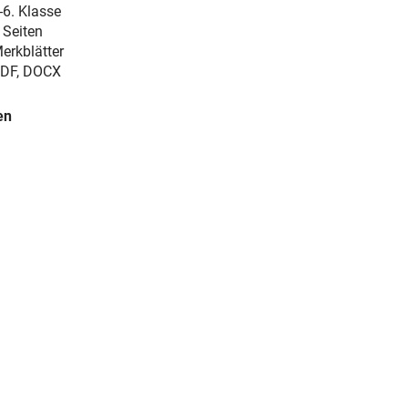
-6. Klasse
 Seiten
erkblätter
DF, DOCX
en