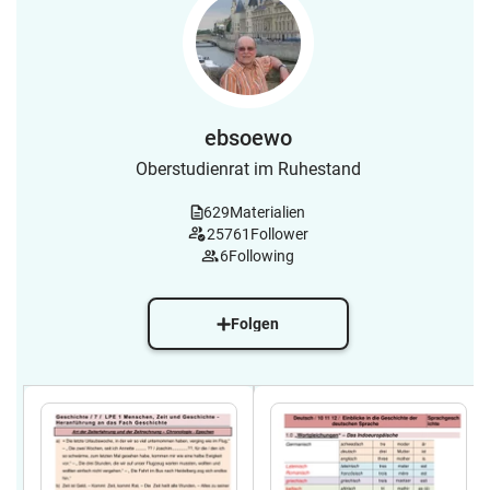
ebsoewo
Oberstudienrat im Ruhestand
629
Materialien
25761
Follower
6
Following
Folgen