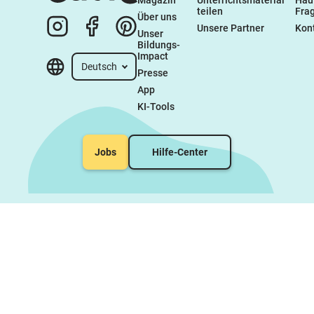
Magazin
Unterrichtsmaterial 
Häuf
teilen
Fra
Über uns
Unsere Partner
Kon
Unser 
Bildungs-
Impact
Deutsch
Presse
App
KI-Tools
Jobs
Hilfe-Center