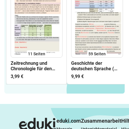
11
Seiten
59
Seiten
Zeitrechnung und
Geschichte der
Chronologie für den
deutschen Sprache (
Anfangsunterricht
Abriss für Schüler)
3,99 €
9,99 €
Geschichte
eduki.com
Zusammenarbeit
Hil