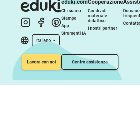
eduki.com
Cooperazione
Assist
Chi siamo
Condividi 
Domande
materiale 
frequent
Stampa
didattico
Contatta
App
I nostri partner
Strumenti IA
Italiano
Lavora con noi
Centro assistenza