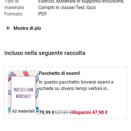
Tipo di
Esercizi, Materiale di supporto/inclusione,
materiale:
Compiti in classe/Test, Quiz
Formato:
PDF
Mostra di più
Incluso nella seguente raccolta
Pacchetto di esami!
In questo pacchetto troverai esami e
schede su diversi tempi verbali in
inglese, come ad esempio: Passato
Semplice, Passato Continuo, Futuro con
"Will", Futuro con "Going To", ecc...
62 materiali
79,99 €
127,97 €
Risparmi 47,98 €