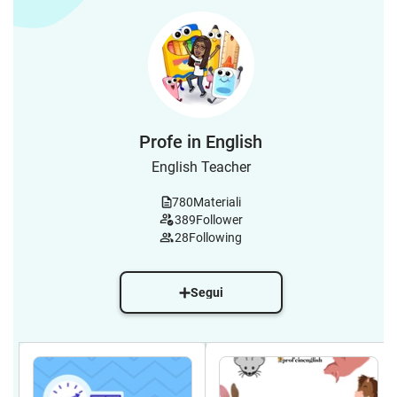
Profe in English
English Teacher
780
Materiali
389
Follower
28
Following
Segui