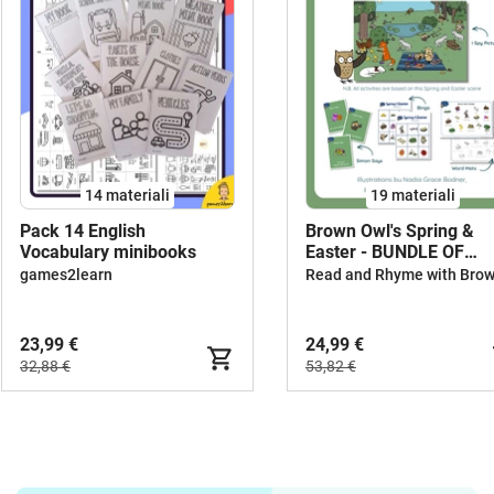
14 materiali
19 materiali
Pack 14 English
Brown Owl's Spring &
Vocabulary minibooks
Easter - BUNDLE OF
ACTIVITIES
games2learn
23,99 €
24,99 €
32,88 €
53,82 €