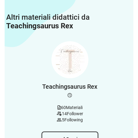
Altri materiali didattici da
Teachingsaurus Rex
Teachingsaurus Rex
🙃
60
Materiali
14
Follower
5
Following