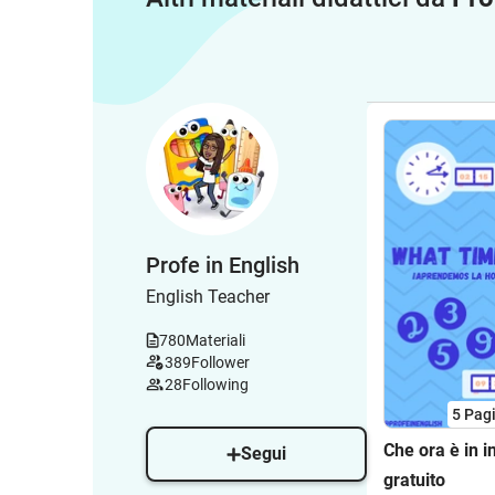
Profe in English
English Teacher
780
Materiali
389
Follower
28
Following
5
Pag
Che ora è in i
Segui
gratuito