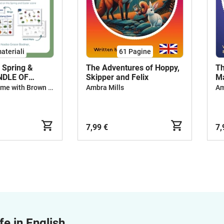
ateriali
61
Pagine
 Spring &
The Adventures of Hoppy,
Th
UNDLE OF
Skipper and Felix
Ma
Read and Rhyme with Brown Owl
Ambra Mills
Am
7,99 €
7,
fe in English