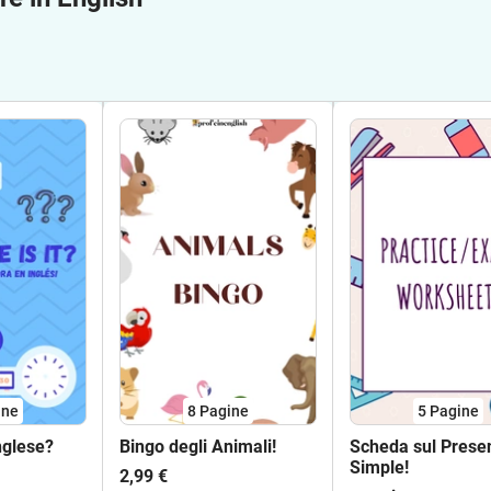
ine
8
Pagine
5
Pagine
nglese?
Bingo degli Animali!
Scheda sul Prese
Simple!
2,99 €