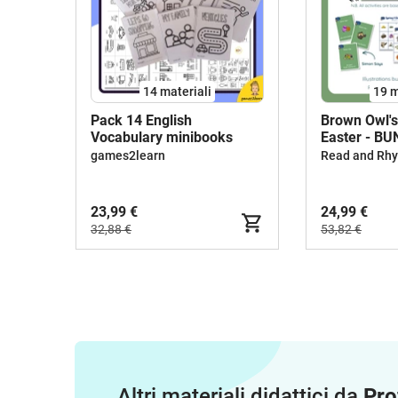
14 materiali
19 m
Pack 14 English
Brown Owl's
Vocabulary minibooks
Easter - B
ACTIVITIES
games2learn
23,99 €
24,99 €
32,88 €
53,82 €
Altri materiali didattici da
Pro