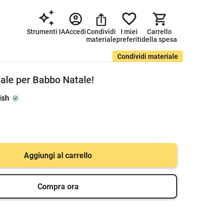
Strumenti IA
Accedi
Condividi
I miei
Carrello
materiale
preferiti
della spesa
Condividi materiale
atale per Babbo Natale!
ish
Aggiungi al carrello
Compra ora