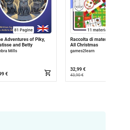
81
Pagine
11 materiali
e Adventures of Piky,
Raccolta di materiali: Pack
tisse and Betty
All Christmas
bra Mills
games2learn
32,99 €
99 €
43,90 €