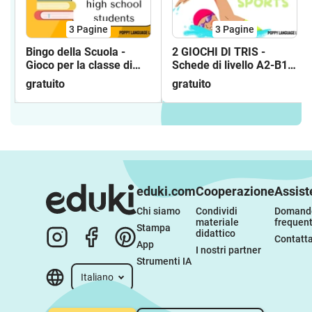
3
Pagine
3
Pagine
Bingo della Scuola -
2 GIOCHI DI TRIS -
Gioco per la classe di
Schede di livello A2-B1 e
ESL
B2-C1 sugli SPORT
gratuito
gratuito
eduki.com
Cooperazione
Assist
Chi siamo
Condividi 
Domande
materiale 
frequent
Stampa
didattico
Contatta
App
I nostri partner
Strumenti IA
Italiano