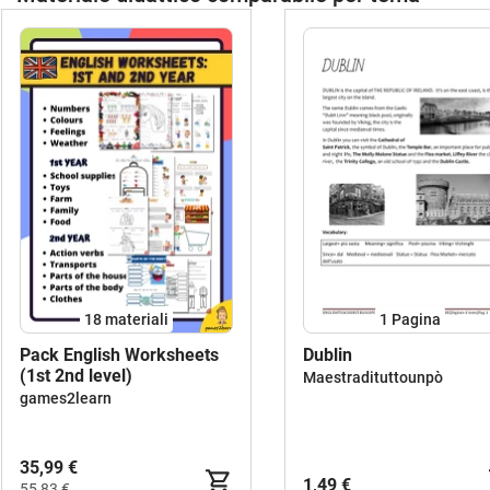
18 materiali
1
Pagina
Pack English Worksheets
Dublin
(1st 2nd level)
Maestradituttounpò
games2learn
35,99 €
1,49 €
55,83 €