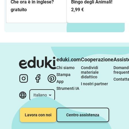
Che ora è in inglese?
Bingo degli Animali!
gratuito
2,99 €
eduki.com
Cooperazione
Assist
Chi siamo
Condividi 
Domande
materiale 
frequent
Stampa
didattico
Contatta
App
I nostri partner
Strumenti IA
Italiano
Lavora con noi
Centro assistenza