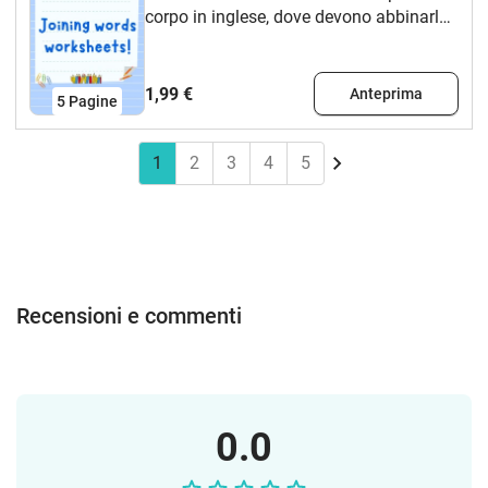
corpo in inglese, dove devono abbinarlo
al loro significato in spagnolo.
1,99 €
Anteprima
5
Pagine
1
2
3
4
5
Recensioni e commenti
0.0