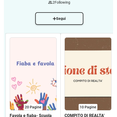
2
Following
Segui
20
Pagine
10
Pagine
Favola e fiaba- Scuola
COMPITO DI REALTA’