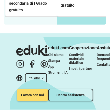
secondaria di I Grado
gratuito
gratuito
eduki.com
Cooperazione
Assist
Chi siamo
Condividi 
Domande
materiale 
frequent
Stampa
didattico
Contatta
App
I nostri partner
Strumenti IA
Italiano
Lavora con noi
Centro assistenza