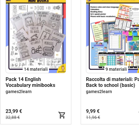
14 materiali
9 materiali
Pack 14 English
Raccolta di materiali: P
Vocabulary minibooks
Back to school (basic)
games2learn
games2learn
23,99 €
9,99 €
32,88 €
11,96 €