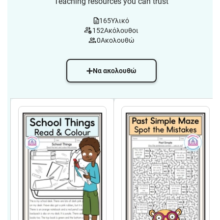
Teaching resources you can trust
165
Υλικό
152
Ακόλουθοι
0
Ακολουθώ
Να ακολουθώ