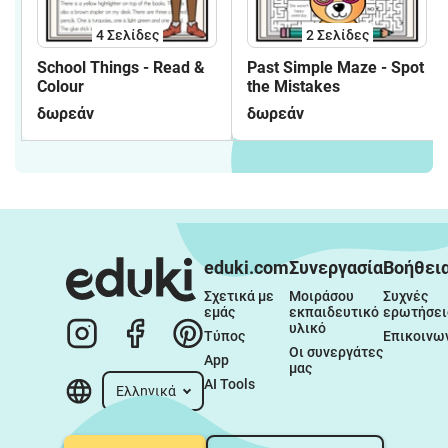
4
Σελίδες
2
Σελίδες
School Things - Read &
Past Simple Maze - Spot
Colour
the Mistakes
δωρεάν
δωρεάν
eduki.com
Συνεργασία
Βοήθει
Σχετικά με 
Μοιράσου 
Συχνές 
εμάς
εκπαιδευτικό 
ερωτήσει
υλικό
Τύπος
Επικοινω
Οι συνεργάτες 
App
μας
AI Tools
Ελληνικά