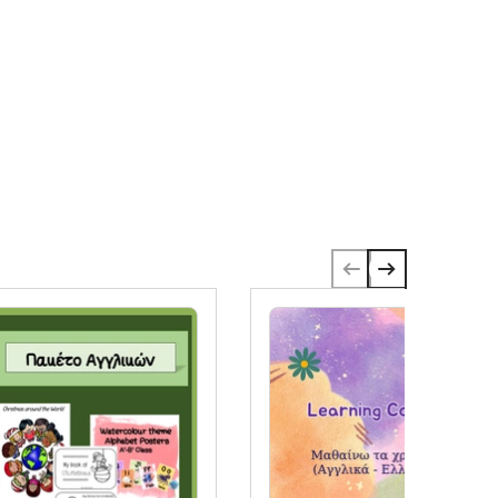
duki. Φυσικά, θα επανεξετάσω και το υλικό.❤️🌻
❤️🌻❤️🌻❤️🌻