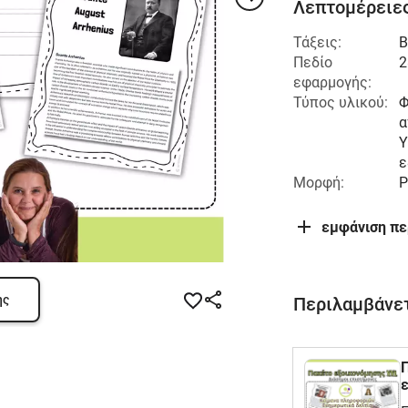
Λεπτομέρειες
Τάξεις:
Β
Πεδίο
2
εφαρμογής:
Τύπος υλικού:
Φ
α
Υ
ε
Μορφή:
P
εμφάνιση π
ης
Περιλαμβάνετ
Πα