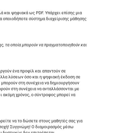
χ
θ
λά και ψηφιακά ως PDF. Υπάρχει επίσης μια
δ
για οποιοδήποτε σύστημα διαχείρισης μάθησης
ε
τ
σης, τα οποία μπορούν να πραγματοποιηθούν και
ε
ξ
σ
ε
ργούν ένα προφίλ και απαντούν σε
ύλλα λύσεων όσο και η ψηφιακή έκδοση σε
ε
ς μπορούν στη συνέχεια να δημιουργήσουν
α
ορούν στη συνέχεια να ανταλλάσσονται με
ι ακόμη χρόνος, ο σύντροφος μπορεί να
δ
ε
α
ορείτε να το δώσετε στους μαθητές σας για
α
οσοχή! Συγγνώμη! Ο διαμοιρασμός μέσω
δ
υ δυστυχώς δεν επιτρέπεται.