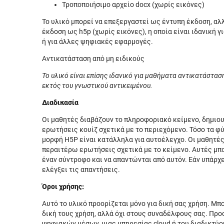
Τροποποιήσιμο αρχείο docx (χωρίς εικόνες)
Το υλικό μπορεί να επεξεργαστεί ως έντυπη έκδοση, αλ
έκδοση ως h5p (χωρίς εικόνες), η οποία είναι ιδανική 
ή για άλλες ψηφιακές εφαρμογές.
Αντικατάσταση από μη ειδικούς
Το υλικό είναι επίσης ιδανικό για μαθήματα αντικατάστα
εκτός του γνωστικού αντικειμένου.
Διαδικασία
Οι μαθητές διαβάζουν το πληροφοριακό κείμενο, δημιου
ερωτήσεις κουίζ σχετικά με το περιεχόμενο. Τόσο τα φ
μορφή H5P είναι κατάλληλα για αυτοέλεγχο. Οι μαθητέ
περαιτέρω ερωτήσεις σχετικά με το κείμενο. Αυτές μπ
έναν σύντροφο και να απαντώνται από αυτόν. Εάν υπάρχε
ελέγξει τις απαντήσεις.
Όροι χρήσης:
Αυτό το υλικό προορίζεται μόνο για δική σας χρήση. Μπ
δική τους χρήση, αλλά όχι στους συναδέλφους σας. Πρ
ψηφιακών μέσων, μιας υπηρεσίας cloud ή του διαδικτύο