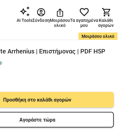
AI Tools
Σύνδεση
Μοιράσου
Τα αγαπημένα
Καλάθι
υλικό
μου
αγορών
Μοιράσου υλικό
te Arrhenius | Επιστήμονας | PDF H5P
Προσθήκη στο καλάθι αγορών
Αγοράστε τώρα