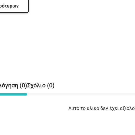
ν
σσότερων
α
μ
υ
σ
χ
χ
Έ
β
I
λόγηση (0)
Σχόλιο (0)
β
Μ
Αυτό το υλικό δεν έχει αξιολο
(
κ