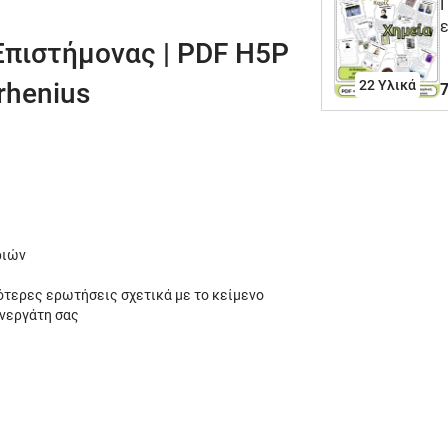
Πα
 Επιστήμονας | PDF H5P
α
δ
22 Υλικά
rrhenius
7
ε
ε
α
α
τ
τ
ριών
ι
ότερες ερωτήσεις σχετικά με το κείμενο
υνεργάτη σας