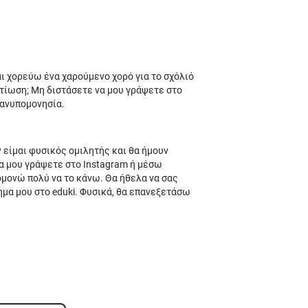
ε
μ
α
τ
αι χορεύω ένα χαρούμενο χορό για το σχόλιό
π
λτίωση; Μη διστάσετε να μου γράψετε στο
σ
 ανυπομονησία.
ε
 είμαι φυσικός ομιλητής και θα ήμουν
π
α μου γράψετε στο Instagram ή μέσω
ομονώ πολύ να το κάνω. Θα ήθελα να σας
μ
μα μου στο eduki. Φυσικά, θα επανεξετάσω
Ε
ν
υ
δ
ψ