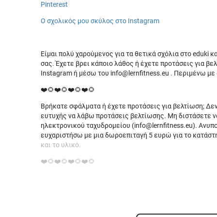
Pinterest
Ο σχολικός μου σκύλος στο Instagram
Είμαι πολύ χαρούμενος για τα θετικά σχόλια στο eduki κ
σας. Έχετε βρει κάποιο λάθος ή έχετε προτάσεις για βε
Instagram ή μέσω του info@lernfitness.eu . Περιμένω με
❤️🌻❤️🌻❤️🌻❤️🌻
Βρήκατε σφάλματα ή έχετε προτάσεις για βελτίωση; Δεν
ευτυχής να λάβω προτάσεις βελτίωσης. Μη διστάσετε ν
ηλεκτρονικού ταχυδρομείου (info@lernfitness.eu). Ανυπ
ευχαριστήσω με μια δωροεπιταγή 5 ευρώ για το κατάστη
και το υλικό.
❤️🌻❤️🌻❤️🌻❤️🌻