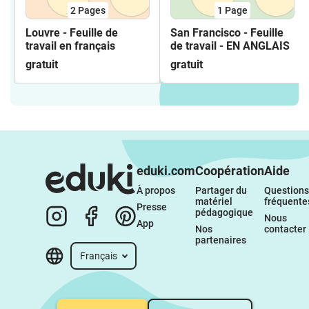
2
Pages
1
Page
Louvre - Feuille de
San Francisco - Feuille
travail en français
de travail - EN ANGLAIS
gratuit
gratuit
eduki.com
Coopération
Aide
À propos 
Partager du 
Questions 
matériel 
fréquente
Presse
pédagogique
Nous 
App
Nos 
contacter
partenaires
Français