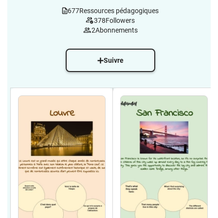
677
Ressources pédagogiques
378
Followers
2
Abonnements
Suivre