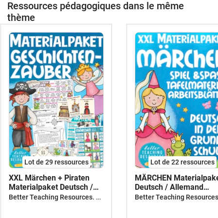
Ressources pédagogiques dans le même
thème
Lot de 29 ressources
Lot de 22 ressources
XXL Märchen + Piraten
MÄRCHEN Materialpak
Materialpaket Deutsch /
Deutsch / Allemand
Allemand Sparpaket
Sparpaket Deutsch / D
Better Teaching Resources. Longer coffee breaks.
Deutsch und DAZ in der
Grundschule BUNDLE
Grundschule