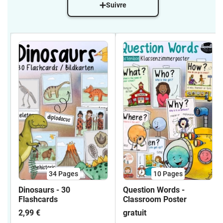
Suivre
34
Pages
10
Pages
Dinosaurs - 30
Question Words -
Flashcards
Classroom Poster
2,99 €
gratuit