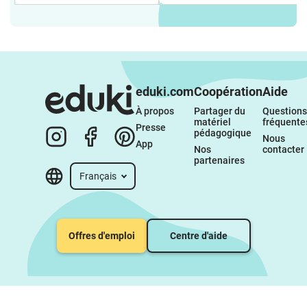
eduki.com
Coopération
Aide
À propos 
Partager du 
Questions 
matériel 
fréquente
Presse
pédagogique
Nous 
App
Nos 
contacter
partenaires
Français
Offres d'emploi
Centre d'aide