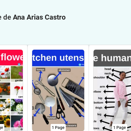
e de
Ana Arias Castro
ge
1
Page
1
Page