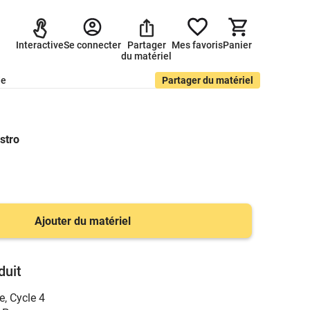
Interactive
Se connecter
Partager
Mes favoris
Panier
du matériel
de
Partager du matériel
stro
Ajouter du matériel
duit
e
,
Cycle 4