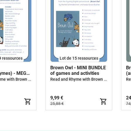
9 ressources
Lot de 15 ressources
Brown Owl - MINI BUNDLE
Br
hymes) - MEGA
of games and activities
(a
Read and Rhyme with Brown Owl
Read and Rhyme with Brown Owl
9,99 €
24
25,88 €
74