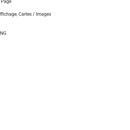
 Page
ffichage, Cartes / Images
PNG