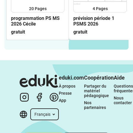
20
Pages
4
Pages
programmation PS MS
prévision période 1
2026 Cécile
PSMS 2026
gratuit
gratuit
eduki.com
Coopération
Aide
À propos 
Partager du 
Questions 
matériel 
fréquente
Presse
pédagogique
Nous 
App
Nos 
contacter
partenaires
Français