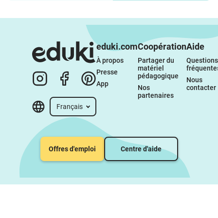
eduki.com
Coopération
Aide
À propos 
Partager du 
Questions 
matériel 
fréquente
Presse
pédagogique
Nous 
App
Nos 
contacter
partenaires
Français
Offres d'emploi
Centre d'aide