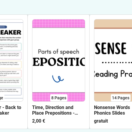
ge
8
Pages
14
Pages
 - Back to
Time, Direction and
Nonsense Words
aker
Place Prepositions -
Phonics Slides
Lesson
2,00 €
gratuit