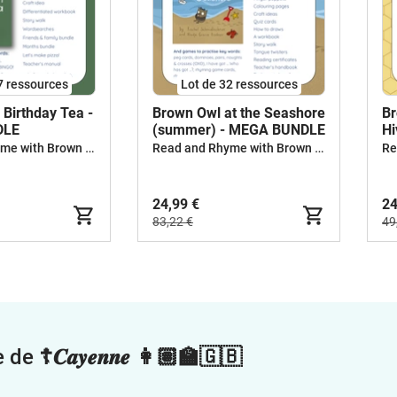
7 ressources
Lot de 32 ressources
 Birthday Tea -
Brown Owl at the Seashore
Br
DLE
(summer) - MEGA BUNDLE
Hi
Read and Rhyme with Brown Owl
Read and Rhyme with Brown Owl
24,99 €
24
83,22 €
49
e de
☦︎𝑪𝒂𝒚𝒆𝒏𝒏𝒆 👩🏽‍🏫🇬🇧