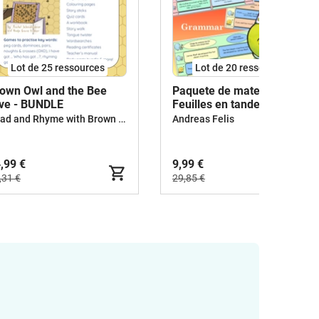
Lot de 25 ressources
Lot de 20 ressources
own Owl and the Bee
Paquete de materiales -
ve - BUNDLE
Feuilles en tandem -
Anglais
Read and Rhyme with Brown Owl
Andreas Felis
,99 €
9,99 €
,31 €
29,85 €