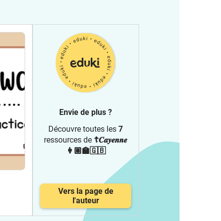
Envie de plus ?
Découvre toutes les
7
ressources de
☦︎𝑪𝒂𝒚𝒆𝒏𝒏𝒆
👩🏽‍🏫🇬🇧
Vers la page de
l'auteur