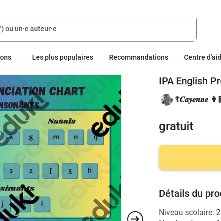
ions
Les plus populaires
Recommandations
Centre d'ai
IPA English P
☦︎𝑪𝒂𝒚𝒆𝒏𝒏𝒆 
gratuit
Détails du pro
Niveau scolaire:
2