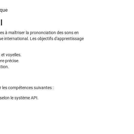
ique
I
es à maîtriser la prononciation des sons en
ue international. Les objectifs d'apprentissage
et voyelles.
re précise.
tion.
er les compétences suivantes :
selon le système API.