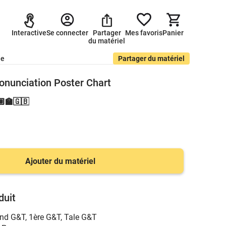
Interactive
Se connecter
Partager
Mes favoris
Panier
du matériel
de
Partager du matériel
ronunciation Poster Chart
👩🏽‍🏫🇬🇧
Ajouter du matériel
duit
nd G&T
,
1ère G&T
,
Tale G&T