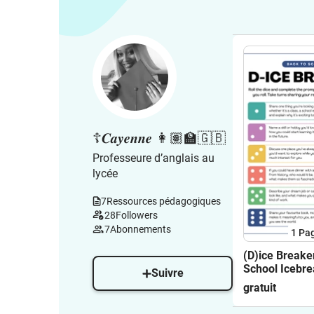
☦︎𝑪𝒂𝒚𝒆𝒏𝒏𝒆 👩🏽‍🏫🇬🇧
Professeure d’anglais au
lycée
7
Ressources pédagogiques
28
Followers
7
Abonnements
1
Pa
(D)ice Breaker
School Icebre
Suivre
gratuit