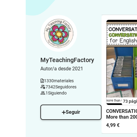
MyTeachingFactory
Autor/a desde 2021
1330
materiales
7342
Seguidores
1
Siguiendo
73
pág
CONVERSATIO
Seguir
More than 20
Conversation
4,99 €
90 topics for 
classes