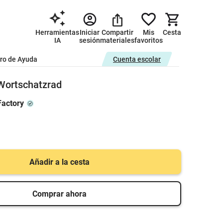
Herramientas
Iniciar
Compartir
Mis
Cesta
IA
sesión
materiales
favoritos
ro de Ayuda
Cuenta escolar
Wortschatzrad
actory
Añadir a la cesta
Comprar ahora