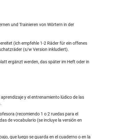
rnen und Trainieren von Wörtern in der
eitet (ich empfehle 1-2 Räder für ein offenes
chatzräder (s/w Version inkludiert).
latt ergänzt werden, das später im Heft oder in
aprendizaje y el entrenamiento lúdico de las
.
rofesora (recomiendo 1 o 2 ruedas para el
as de vocabulario (se incluye la versión en
abajo, que luego se guarda en el cuaderno o en la