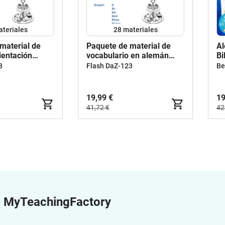
ateriales
28 materiales
material de
Paquete de material de
Al
ientación
vocabulario en alemán
Bi
 y vocabulario
Escritura en escalera,
bu
3
Flash DaZ-123
singular-plural
19,99 €
19
41,72 €
42
e
MyTeachingFactory