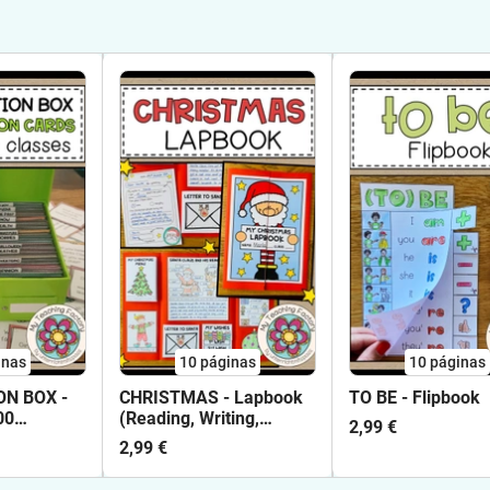
inas
10
páginas
10
páginas
N BOX -
CHRISTMAS - Lapbook
TO BE - Flipbook
00
(Reading, Writing,
2,99 €
 Cards and
Vocabulary Work, ...)
2,99 €
English