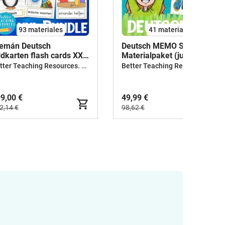
93 materiales
41 materiales
emán Deutsch
Deutsch MEMO Spiele
ldkarten flash cards XXL
Materialpaket (juegos
ndle
Alemán)
Better Teaching Resources. Longer coffee breaks.
Better Teaching Resources. Longer coffee breaks.
9,00 €
49,99 €
2,14 €
98,62 €