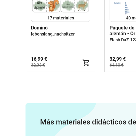
17 materiales
40 m
Dominó
Paquete de 
alemán - Or
lebenslang_nachsitzen
profesional
Flash DaZ-12
cotidiano
16,99 €
32,99 €
32,33 €
64,10 €
Más materiales didácticos d