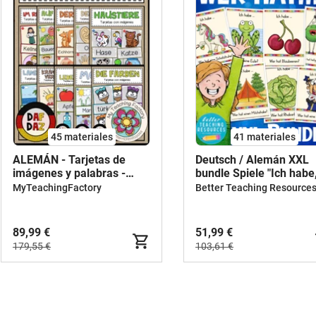
45 materiales
41 materiales
ALEMÁN - Tarjetas de
Deutsch / Alemán XXL
imágenes y palabras -
bundle Spiele "Ich habe
PAQUETE DE AHORRO
wer hat?"
MyTeachingFactory
89,99 €
51,99 €
179,55 €
103,61 €