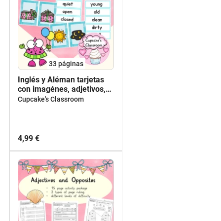
33
páginas
Inglés y Aléman tarjetas
con imagénes, adjetivos,
opuestos, Flashcards
Cupcake's Classroom
adjectives, opposites,
English, German
4,99 €