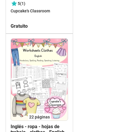
zoo animals 1 cut and
5
(1)
paste, English
Cupcake's Classroom
Gratuito
22
páginas
Inglés - ropa - hojas de