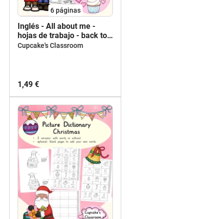
6
páginas
Inglés - All about me -
hojas de trabajo - back to
school
Cupcake's Classroom
1,49 €