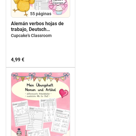
55
páginas
Alemán verbos hojas de
trabajo, Deutsch
Arbeitsblätter Verben,
Cupcake's Classroom
DaZ/ DaF
4,99 €