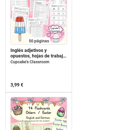
50
páginas
Inglés adjetivos y
opuestos, hojas de trabajo,
Adjectives and Opposites
Cupcake's Classroom
practice English,
worksheets
3,99 €