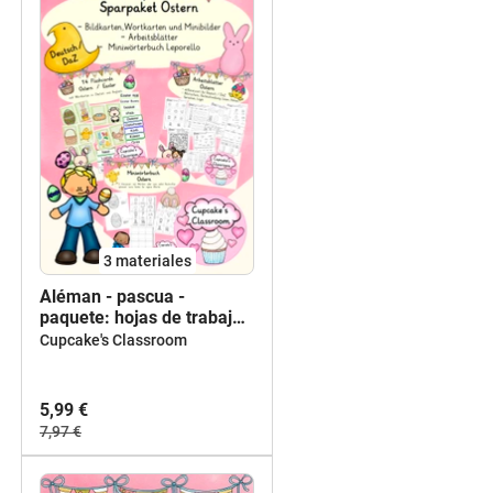
3 materiales
Aléman - pascua -
paquete: hojas de trabajo,
tarjetas con imagénes,
Cupcake's Classroom
diccionario de imágenes -
Ostern - bundle Deutsch
5,99 €
7,97 €