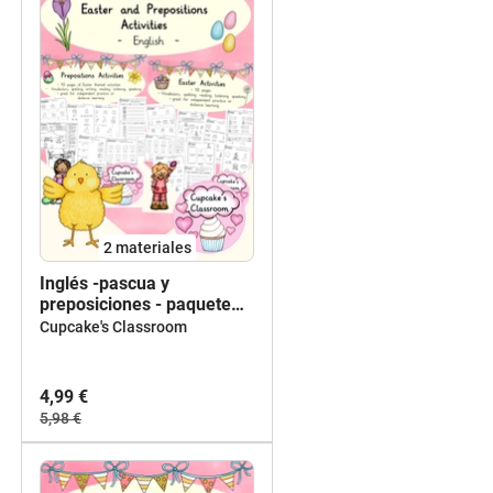
2 materiales
Inglés -pascua y
preposiciones - paquete
hojas de trabajo - English -
Cupcake's Classroom
Easter Activities and
Prepositions - bundle
worksheets
4,99 €
5,98 €