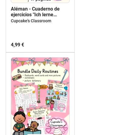
Aléman - Cuaderno de
ejercicios "Ich lerne
Deutsch 2" - cuerpo,
Cupcake's Classroom
familia, ropa, números,
verbos ser, tener,
pronombres personales
4,99 €