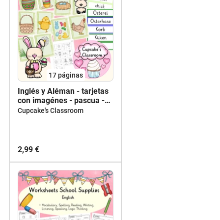
17
páginas
Inglés y Aléman - tarjetas
con imagénes - pascua -
Flashcards English: Easter
Cupcake's Classroom
- Deutsch: Ostern
2,99 €