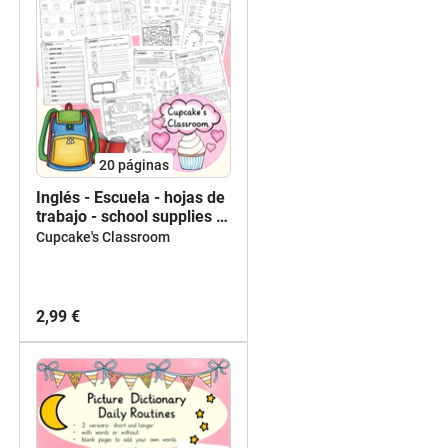
20
páginas
Inglés - Escuela - hojas de
trabajo - school supplies -
English - worksheets
Cupcake's Classroom
2,99 €