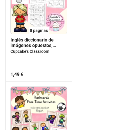
8
páginas
Inglés diccionario de
imágenes opuestos,
adjetivos, Picture
Cupcake's Classroom
dictionary opposites
adjectives English,
accordion book
1,49 €