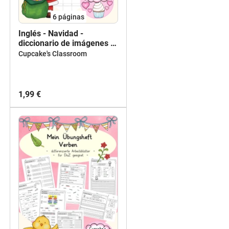
6
páginas
Inglés - Navidad -
diccionario de imágenes -
English - picture dictionary
Cupcake's Classroom
- Christmas
1,99 €