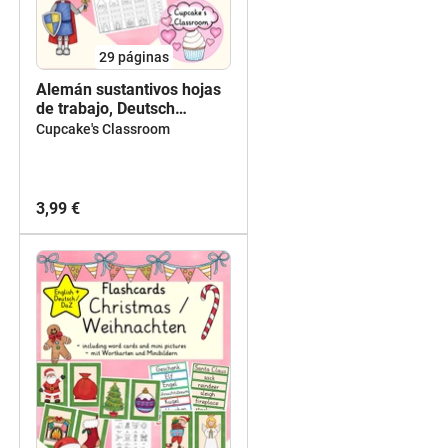
29
páginas
Alemán sustantivos hojas
de trabajo, Deutsch
Arbeitsblätter Nomen und
Cupcake's Classroom
Artikel, DaZ/ DaF
3,99 €