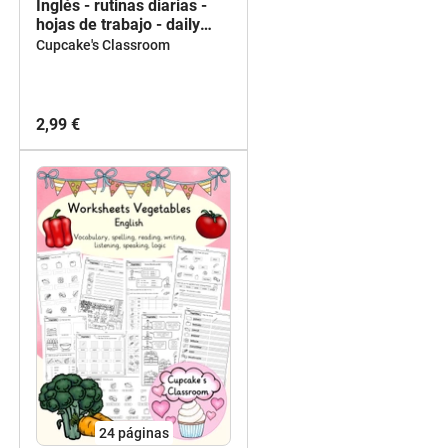
Inglés - rutinas diarias -
hojas de trabajo - daily
routines (my day) - English
Cupcake's Classroom
- worksheets
2,99 €
24
páginas