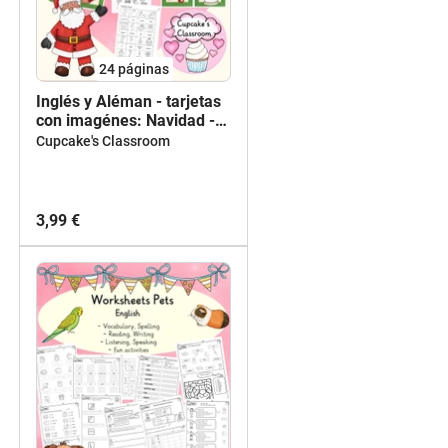
24
páginas
Inglés y Aléman - tarjetas
con imagénes: Navidad -
Flashcards English:
Cupcake's Classroom
Christmas - Deutsch:
Weihnachten
3,99 €