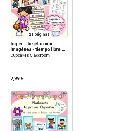
21
páginas
Inglés - tarjetas con
imagénes - tiempo libre,
pasatiempo - Flashcards
Cupcake's Classroom
English: free time activities
2,99 €