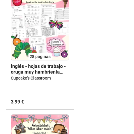
28
páginas
Inglés - hojas de trabajo -
oruga muy hambrienta
("very hungry caterpillar"
Cupcake's Classroom
by Eric Carle)
3,99 €