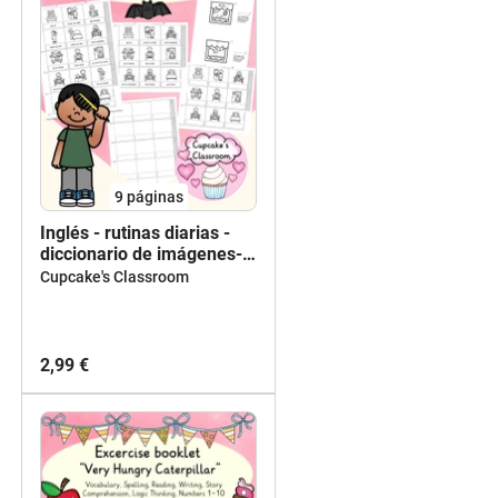
9
páginas
Inglés - rutinas diarias -
diccionario de imágenes-
picture dictionary - daily
Cupcake's Classroom
routines (my day) -
English, accordion book
2,99 €