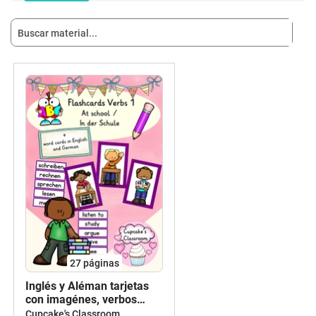
27
páginas
Inglés y Aléman tarjetas
con imagénes, verbos
escuela, Flashcards verbs
Cupcake's Classroom