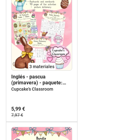
3 materiales
Inglés - pascua
(primavera) - paquete:
hojas de trabajo, tarjetas
Cupcake's Classroom
con imagénes, diccionario
de imágenes - English -
bundle Easter
5,99 €
7,97 €