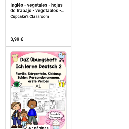
Inglés - vegetales - hojas
de trabajo - vegetables -
English - worksheets
Cupcake's Classroom
3,99 €
47
páginas