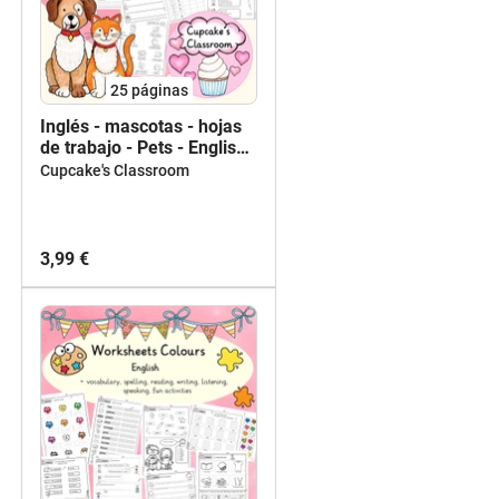
25
páginas
Inglés - mascotas - hojas
de trabajo - Pets - English-
worksheets
Cupcake's Classroom
3,99 €