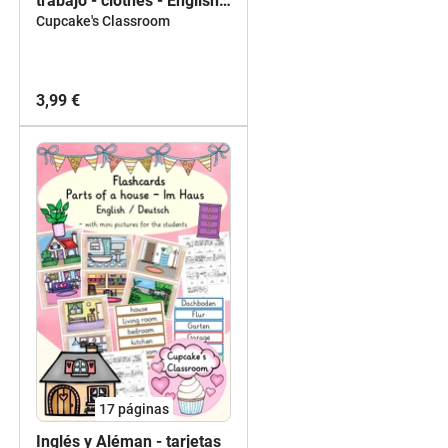
trabajo - clothes - English -
worksheets
Cupcake's Classroom
3,99 €
17
páginas
Inglés y Aléman - tarjetas