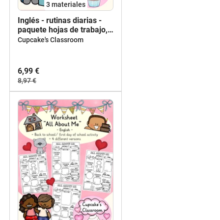
3 materiales
Inglés - rutinas diarias -
paquete hojas de trabajo,
tarjetas con imagénes,
Cupcake's Classroom
diccionario de imágenes -
bundle Englisch
6,99 €
8,97 €