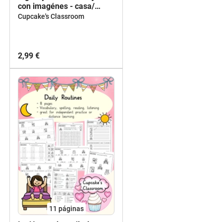
con imagénes - casa/
habitaciones - Flashcards
Cupcake's Classroom
English: parts of a
house/rooms - Deutsch: im
Haus
2,99 €
11
páginas