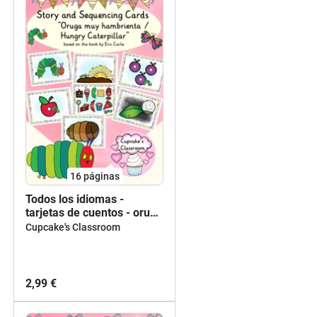
16
páginas
Todos los idiomas -
tarjetas de cuentos - oruga
muy hambrienta ("very
Cupcake's Classroom
hungry caterpillar" by Eric
Carle) - Story Cards
2,99 €