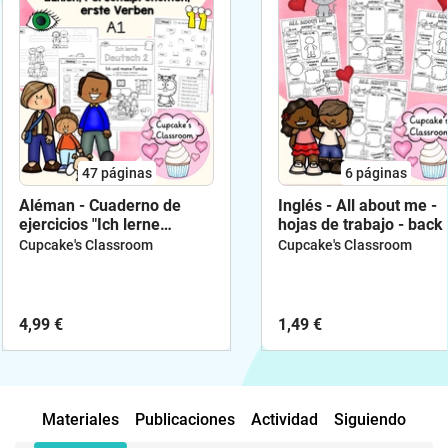
47
páginas
6
páginas
Aléman - Cuaderno de
Inglés - All about me -
ejercicios "Ich lerne
hojas de trabajo - back 
Deutsch 2" - cuerpo,
school
Cupcake's Classroom
Cupcake's Classroom
familia, ropa, números,
verbos ser, tener,
pronombres personales
4,99 €
1,49 €
Materiales
Publicaciones
Actividad
Siguiendo