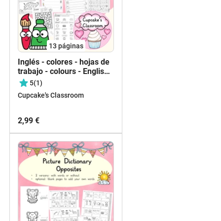
13
páginas
Inglés - colores - hojas de
trabajo - colours - English-
worksheets
5
(1)
Cupcake's Classroom
2,99 €