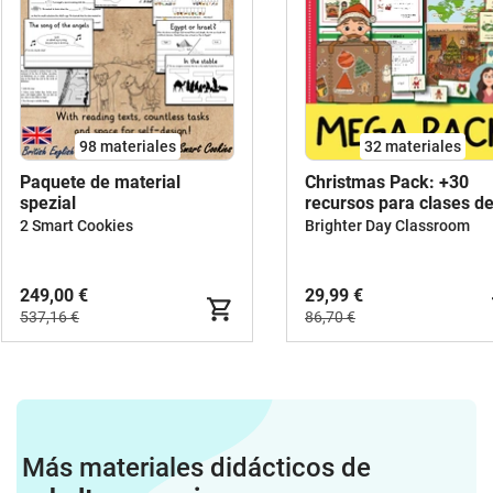
98 materiales
32 materiales
Paquete de material
Christmas Pack: +30
spezial
recursos para clases d
inglés
2 Smart Cookies
Brighter Day Classroom
249,00 €
29,99 €
537,16 €
86,70 €
Más materiales didácticos de