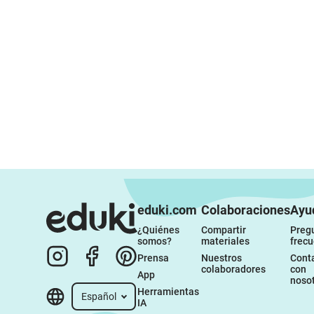
eduki.com
Colaboraciones
Ayu
¿Quiénes 
Compartir 
Pregu
somos?
materiales
frec
Prensa
Nuestros 
Conta
colaboradores
con 
App
noso
Herramientas 
Español
IA