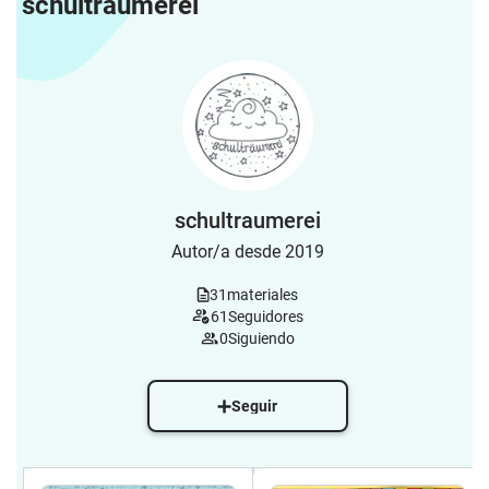
schultraumerei
schultraumerei
Autor/a desde 2019
31
materiales
61
Seguidores
0
Siguiendo
Seguir