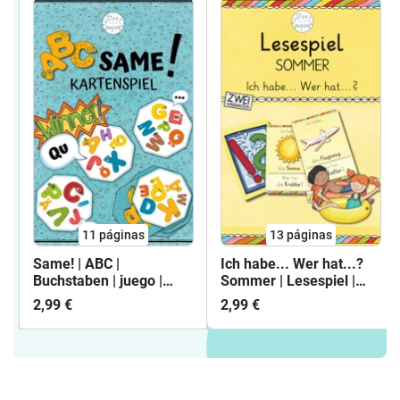
11
páginas
13
páginas
Same! | ABC |
Ich habe... Wer hat...?
Buchstaben | juego |
Sommer | Lesespiel |
alemán
alemán
2,99 €
2,99 €