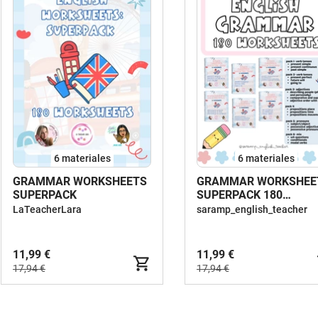
6 materiales
6 materiales
GRAMMAR WORKSHEETS
GRAMMAR WORKSHEE
SUPERPACK
SUPERPACK 180
WORKSHEETS
LaTeacherLara
saramp_english_teacher
11,99 €
11,99 €
17,94 €
17,94 €