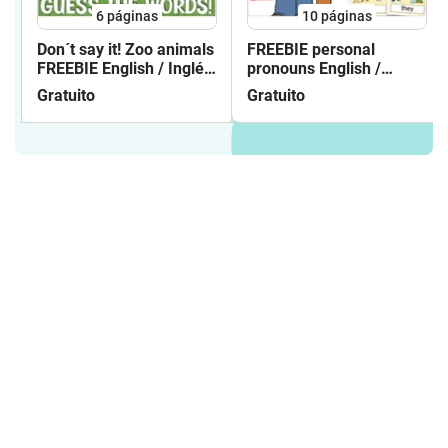
6
páginas
10
páginas
Don´t say it! Zoo animals
FREEBIE personal
FREEBIE English / Inglés
pronouns English /
gratis
Inglés flash cards
Gratuito
Gratuito