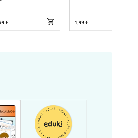
corteses para el aula
99 €
1,99 €