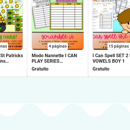
inas
4
páginas
15
páginas
St Patricks
Modo Nannette I CAN
I Can Spell SET 2
ins
PLAY SERIES
VOWELS BOY 1
SCRAMBLE TIME
Gratuito
Gratuito