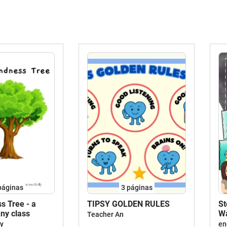
páginas
3
páginas
s Tree - a
TIPSY GOLDEN RULES
St
any class
Wa
Teacher An
ea
ly
en