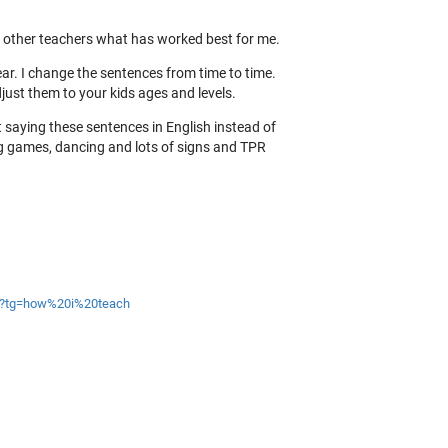
h other teachers what has worked best for me.
ar. I change the sentences from time to time.
ust them to your kids ages and levels.
t saying these sentences in English instead of
ng games, dancing and lots of signs and TPR
es?tg=how%20i%20teach