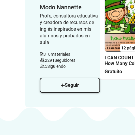
Modo Nannette
Profe, consultora educativa
y creadora de recursos de
inglés inspirados en mis
alumnos y probados en
aula
12
pág
310
materiales
I CAN COUNT 
2291
Seguidores
How Many Co
5
Siguiendo
FREEBIE FS
Gratuito
Seguir