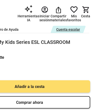
Herramientas
Iniciar
Compartir
Mis
Cesta
IA
sesión
materiales
favoritos
ro de Ayuda
Cuenta escolar
My Kids Series ESL CLASSROOM
te
Añadir a la cesta
Comprar ahora