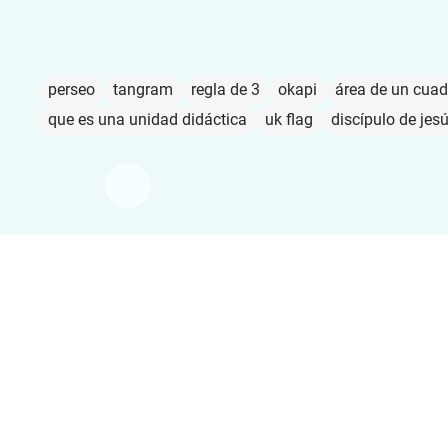
perseo
tangram
regla de 3
okapi
área de un cua
que es una unidad didáctica
uk flag
discípulo de jes