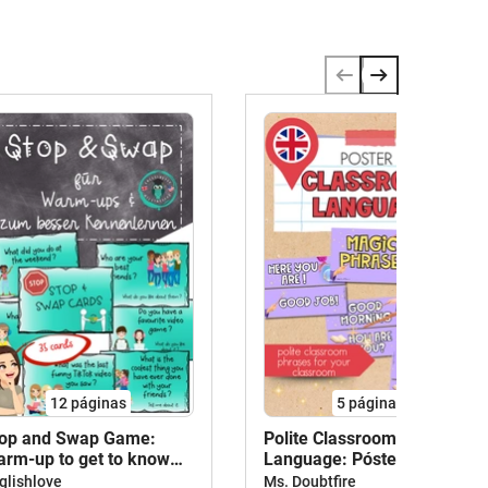
12
páginas
5
páginas
op and Swap Game:
Polite Classroom
rm-up to get to know
Language: Pósteres en
ch other
inglés con frases útiles y
glishlove
Ms. Doubtfire