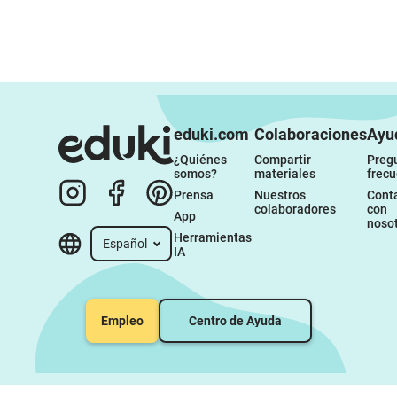
eduki.com
Colaboraciones
Ayu
¿Quiénes 
Compartir 
Pregu
somos?
materiales
frec
Prensa
Nuestros 
Conta
colaboradores
con 
App
noso
Herramientas 
Español
IA
Empleo
Centro de Ayuda