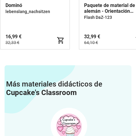
Dominó
Paquete de material de
alemán - Orientación
lebenslang_nachsitzen
profesional y vocabular
Flash DaZ-123
cotidiano
16,99 €
32,99 €
32,33 €
64,10 €
Más materiales didácticos de
Cupcake's Classroom