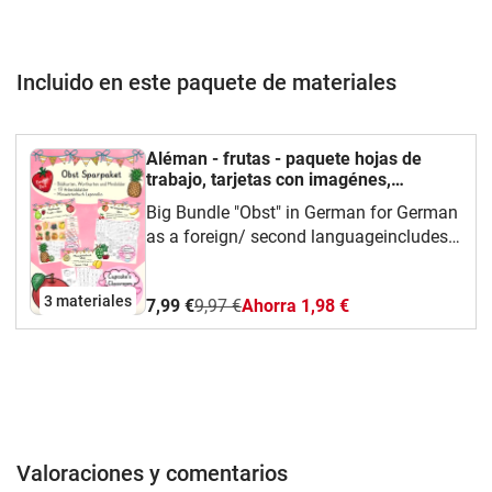
Incluido en este paquete de materiales
Aléman - frutas - paquete hojas de
trabajo, tarjetas con imagénes,
diccionario de imágenes - Obst bundle
Big Bundle "Obst" in German for German
Deutsch
as a foreign/ second languageincludes
flashcards, word cards, mini pictures, 17
pages with activities and a picture
3 materiales
7,99 €
9,97 €
Ahorra 1,98 €
dictionarysee individual items for more
information
Valoraciones y comentarios