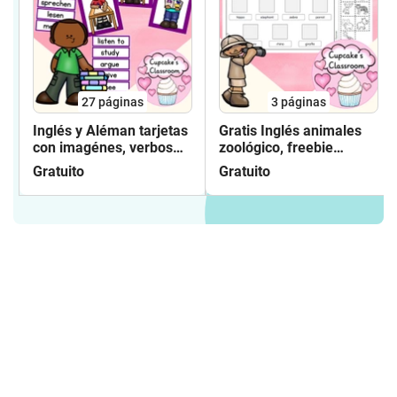
27
páginas
3
páginas
Inglés y Aléman tarjetas
Gratis Inglés animales
con imagénes, verbos
zoológico, freebie
escuela, Flashcards
activity zoo animals 1
Gratuito
Gratuito
verbs school, Verben
cut and paste, English
Schule English, German