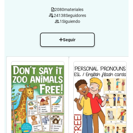
, https://www.betterteachingresources.com
2080
materiales
24138
Seguidores
1
Siguiendo
Seguir