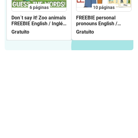
6
páginas
10
páginas
Don´t say it! Zoo animals
FREEBIE personal
FREEBIE English / Inglés
pronouns English /
gratis
Inglés flash cards
Gratuito
Gratuito