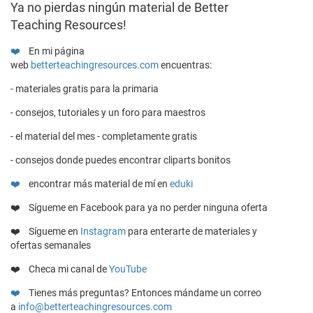
Ya no pierdas ningún material de Better
Teaching Resources!
❤️
En mi página
web
betterteachingresources.com
encuentras:
- materiales gratis para la primaria
- consejos, tutoriales y un foro para maestros
- el material del mes - completamente gratis
- consejos donde puedes encontrar cliparts bonitos
❤️
encontrar más material de mí en
eduki
❤️ Sígueme en
Facebook
para ya no perder ninguna oferta
❤️
Sígueme en
Instagram
para enterarte de materiales y
ofertas semanales
❤️ Checa mi canal de
YouTube
❤️
Tienes más preguntas? Entonces mándame un correo
a
info@betterteachingresources.com