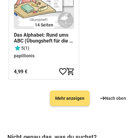
14
Seiten
Das Alphabet: Rund ums
ABC (Übungsheft für die 2.
Klasse)
5
(1)
papillionis
4,99 €
Mehr anzeigen
Nach oben
Nicht genau das, was du suchst?