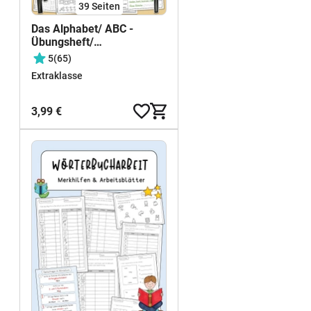
39
Seiten
Das Alphabet/ ABC -
Übungsheft/
Stationenlernen (Klasse 2-
5
(65)
3) #50mal50byextraklasse
Extraklasse
3,99 €