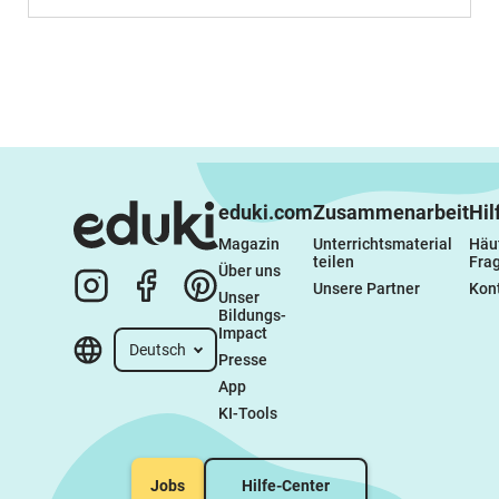
eduki.com
Zusammenarbeit
Hil
Magazin
Unterrichtsmaterial 
Häuf
teilen
Fra
Über uns
Unsere Partner
Kon
Unser 
Bildungs-
Impact
Deutsch
Presse
App
KI-Tools
Jobs
Hilfe-Center