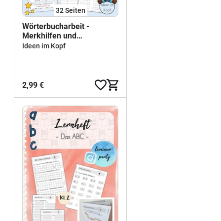
32
Seiten
Wörterbucharbeit -
Merkhilfen und
Arbeitsblätter
Ideen im Kopf
2,99 €