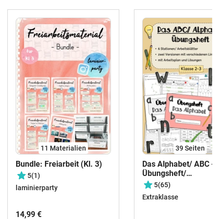
11 Materialien
39
Seiten
Bundle: Freiarbeit (Kl. 3)
Das Alphabet/ ABC -
Übungsheft/
5
(1)
Stationenlernen (Klas
5
(65)
laminierparty
3) #50mal50byextrak
Extraklasse
14,99 €