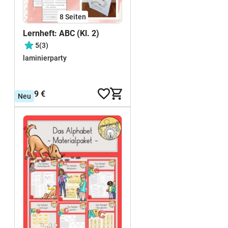
8
Seiten
Lernheft: ABC (Kl. 2)
5
(3)
laminierparty
2,99 €
Neu