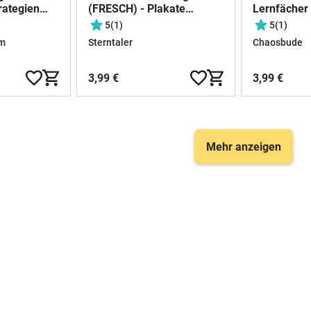
rategien
(FRESCH) - Plakate
Lernfächer
Grundschule
Rechtschrei
5
(1)
5
(1)
om
Sterntaler
Chaosbude
3,99 €
3,99 €
Mehr anzeigen