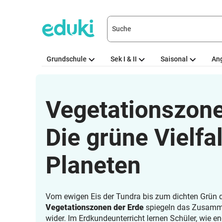
Grundschule
Sek I & II
Saisonal
An
Vegetationszone
Die grüne Vielfa
Planeten
Vom ewigen Eis der Tundra bis zum dichten Grün 
Vegetationszonen der Erde
spiegeln das Zusamme
wider. Im Erdkundeunterricht lernen Schüler, wie e