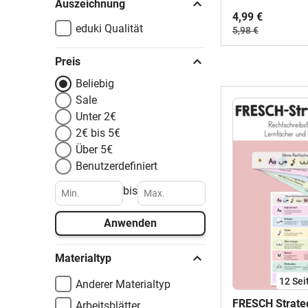
Auszeichnung
4,99 €
eduki Qualität
5,98 €
Preis
Beliebig
Sale
Unter 2€
2€ bis 5€
Über 5€
Benutzerdefiniert
bis
Anwenden
Materialtyp
12
Sei
Anderer Materialtyp
FRESCH Strate
Arbeitsblätter