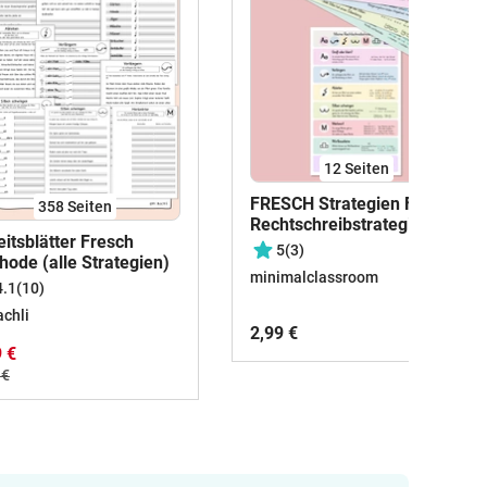
12
Seiten
FRESCH Strategien Fächer
358
Seiten
Rechtschreibstrategien
itsblätter Fresch
(Übersicht)
5
(3)
hode (alle Strategien)
minimalclassroom
4.1
(10)
achli
2,99 €
9 €
 €