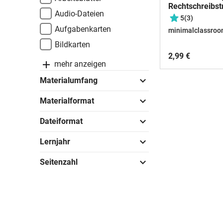
Rechtschreibst
Audio-Dateien
(Übersicht)
5
(3)
Aufgabenkarten
minimalclassro
Bildkarten
2,99 €
mehr anzeigen
Materialumfang
Materialformat
Dateiformat
Lernjahr
Seitenzahl