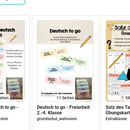
alien
11
Seiten
5
h to go -
Deutsch to go - Freiarbeit
Satz des Ta
2.-4. Klasse
Übungskarte
4) #50mal5
sinn
grundschul_wahnsinn
Extraklasse