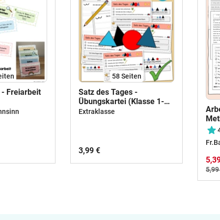
eiten
58
Seiten
- Freiarbeit
Satz des Tages -
Übungskartei (Klasse 1-
Arbe
4) #50mal50byextraklasse
hnsinn
Extraklasse
Met
Fr.B
3,99 €
5,3
5,99