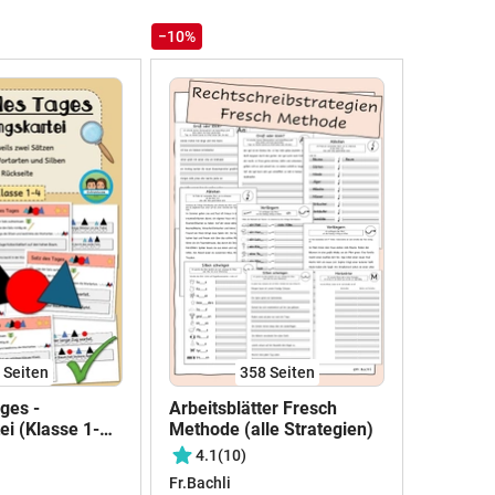
−10%
8
Seiten
358
Seiten
ges -
Arbeitsblätter Fresch
i (Klasse 1-
Methode (alle Strategien)
0byextraklasse
4.1
(10)
Fr.Bachli