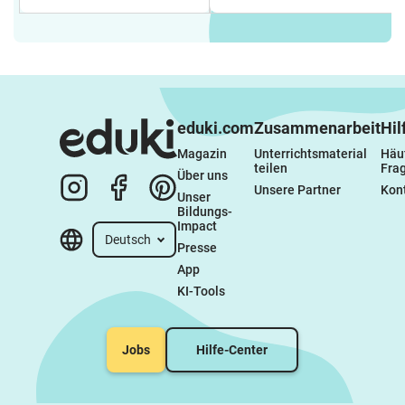
eduki.com
Zusammenarbeit
Hil
Magazin
Unterrichtsmaterial 
Häuf
teilen
Fra
Über uns
Unsere Partner
Kon
Unser 
Bildungs-
Impact
Deutsch
Presse
App
KI-Tools
Jobs
Hilfe-Center