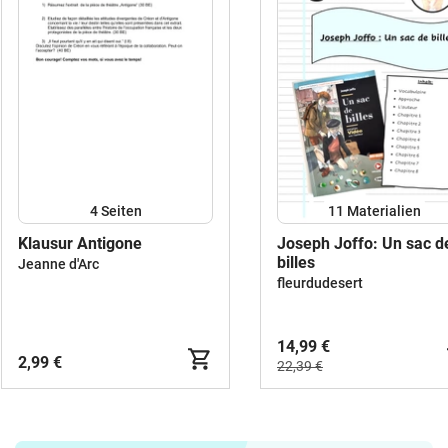
4
Seiten
11 Materialien
Klausur Antigone
Joseph Joffo: Un sac d
billes
Jeanne d'Arc
fleurdudesert
14,99 €
2,99 €
22,39 €