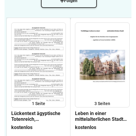
Folgen
1
Seite
3
Seiten
Lückentext ägyptische
Leben in einer
Totenreich,
mittelalterlichen Stadt
Anfangsunterricht
Gruppenpuzzle Kl. 7
kostenlos
kostenlos