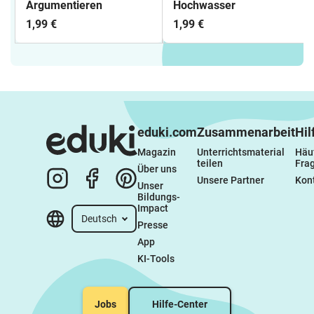
Argumentieren
Hochwasser
1,99 €
1,99 €
eduki.com
Zusammenarbeit
Hil
Magazin
Unterrichtsmaterial 
Häuf
teilen
Fra
Über uns
Unsere Partner
Kon
Unser 
Bildungs-
Impact
Deutsch
Presse
App
KI-Tools
Jobs
Hilfe-Center