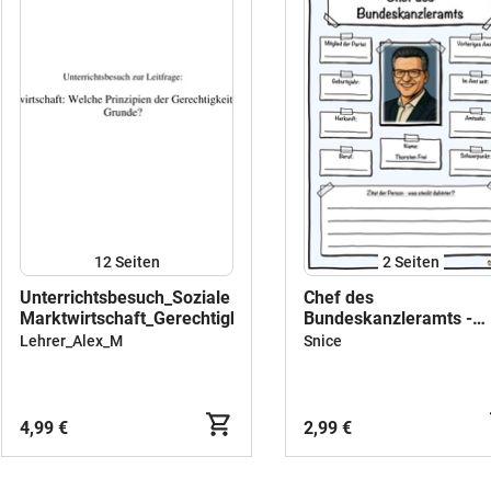
12
Seiten
2
Seiten
Unterrichtsbesuch_Soziale
Chef des
Marktwirtschaft_Gerechtigkeitsprinzipien
Bundeskanzleramts -
Thorsten Frei
Lehrer_Alex_M
Snice
4,99 €
2,99 €