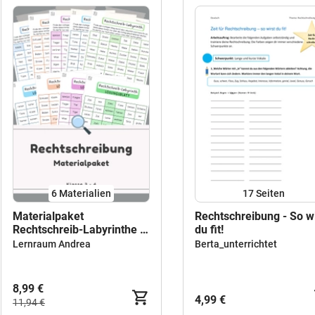
6 Materialien
17
Seiten
Materialpaket
Rechtschreibung - So wi
Rechtschreib-Labyrinthe |
du fit!
Deutsch 3.–4. Klasse |
Lernraum Andrea
Berta_unterrichtet
Rechtschreibung
spielerisch üben
8,99 €
4,99 €
11,94 €