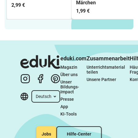
Märchen
2,99 €
1,99 €
eduki.com
Zusammenarbeit
Hil
Magazin
Unterrichtsmaterial 
Häuf
teilen
Fra
Über uns
Unsere Partner
Kon
Unser 
Bildungs-
Impact
Deutsch
Presse
App
KI-Tools
Jobs
Hilfe-Center