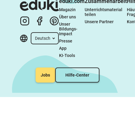
eduki.com
Zusammenarbeit
Hil
Magazin
Unterrichtsmaterial 
Häuf
teilen
Fra
Über uns
Unsere Partner
Kon
Unser 
Bildungs-
Impact
Deutsch
Presse
App
KI-Tools
Jobs
Hilfe-Center