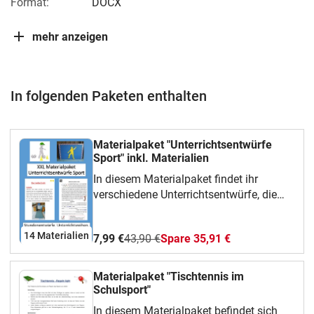
Format:
DOCX
mehr anzeigen
In folgenden Paketen enthalten
Materialpaket "Unterrichtsentwürfe
Sport" inkl. Materialien
In diesem Materialpaket findet ihr
verschiedene Unterrichtsentwürfe, die
dem Fach Sport zuzuordnen sind.
Außerdem ein Infoblatt, welches zu
14 Materialien
7,99 €
43,90 €
Spare 35,91 €
Beginn eines Schuljahres ausgegeben
werden kann.Über eine Rückmeldung
würde ich mich sehr freuenViel Freude
Materialpaket "Tischtennis im
mit meinem Material
Schulsport"
In diesem Materialpaket befindet sich