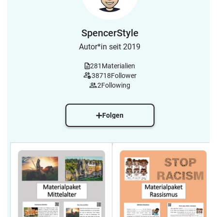
SpencerStyle
Autor*in seit 2019
281
Materialien
38718
Follower
2
Following
Folgen