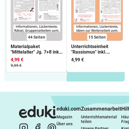
44
Seiten
15
Seiten
Materialpaket
Unterrichtseinheit
"Mittelalter" Jg. 7+8 inkl.
"Rassismus" inkl.
Lösungen
lösungen
4,99 €
4,99 €
9,99 €
eduki.com
Zusammenarbeit
Hil
Magazin
Unterrichtsmaterial 
Häuf
teilen
Fra
Über uns
Unsere Partner
Kon