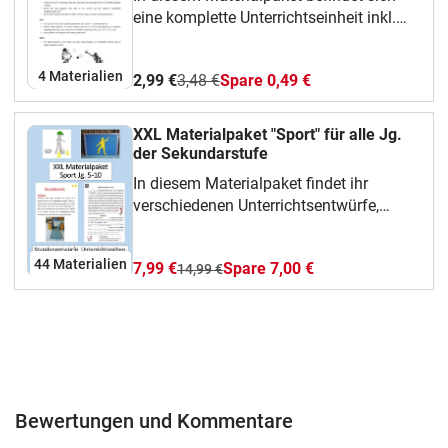
eine komplette Unterrichtseinheit inkl.
der Aufbau der einzelnen Stunden und
einer komplexen Evaluation. Materialien
4 Materialien
2,99 €
3,48 €
Spare 0,49 €
wie z.B. zum Thema Regeln sind
ebenfalls mit dabei.Viel Spaß damit
XXL Materialpaket "Sport" für alle Jg.
der Sekundarstufe
In diesem Materialpaket findet ihr
verschiedenen Unterrichtsentwürfe,
Unterrichtsreihen, theoretisches Wissen
(z.B. Sportgeschichte), Tabellen oder
44 Materialien
7,99 €
Spare 7,00 €
14,99 €
aber auch Informationen zu einzelnen
Sportarten. Eingesetzt werden können
die Materialien in allen Jahrgängen der
Sekundarstufe. Über eine Rückmeldung
würde ich mich sehr freuen.Über eine
Rückmeldung würde ich mich sehr
freuen.Viel Freude mit meinem Material
Bewertungen und Kommentare