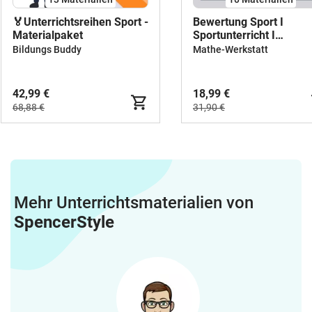
🏅Unterrichtsreihen Sport -
Bewertung Sport I
Materialpaket
Sportunterricht I
Kompetenzraster I Not
Bildungs Buddy
Mathe-Werkstatt
42,99 €
18,99 €
68,88 €
31,90 €
Mehr Unterrichtsmaterialien von
SpencerStyle