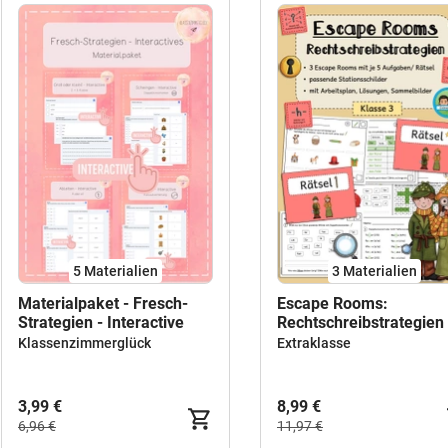
5 Materialien
3 Materialien
Materialpaket - Fresch-
Escape Rooms:
Strategien - Interactive
Rechtschreibstrategien 
Sparpaket (Klasse 3)
Klassenzimmerglück
Extraklasse
3,99 €
8,99 €
6,96 €
11,97 €