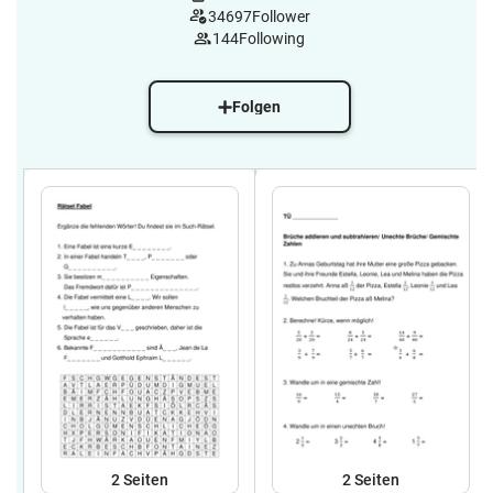
34697
Follower
144
Following
Folgen
2
Seiten
2
Seiten