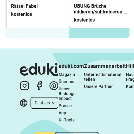
Rätsel Fabel
ÜBUNG Brüche
addieren/subtrahieren,
kostenlos
gemischte Zahlen
kostenlos
eduki.com
Zusammenarbeit
Hil
Magazin
Unterrichtsmaterial 
Häuf
teilen
Fra
Über uns
Unsere Partner
Kon
Unser 
Bildungs-
Impact
Deutsch
Presse
App
KI-Tools