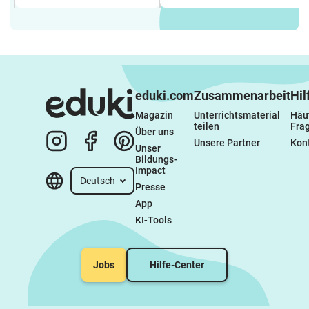
eduki.com
Zusammenarbeit
Hil
Magazin
Unterrichtsmaterial 
Häuf
teilen
Fra
Über uns
Unsere Partner
Kon
Unser 
Bildungs-
Impact
Deutsch
Presse
App
KI-Tools
Jobs
Hilfe-Center