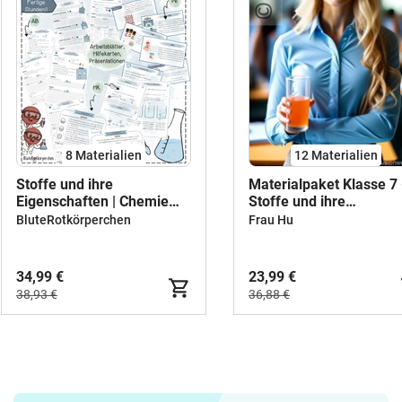
8 Materialien
12 Materialien
Stoffe und ihre
Materialpaket Klasse 7 
Eigenschaften | Chemie
Stoffe und ihre
Übung 8 | komplettes
Eigenschaften - ganze
BluteRotkörperchen
Frau Hu
Materialpaket | sofort
Unterrichtseinheit -
einsetzbare
Chemie
Unterrichtsstunden
34,99 €
23,99 €
38,93 €
36,88 €