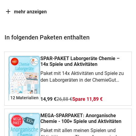
mehr anzeigen
In folgenden Paketen enthalten
SPAR-PAKET Laborgeräte Chemie –
14x Spiele und Aktivitäten
Paket mit 14x Aktivitäten und Spiele zu
den Laborgeräten in der ChemieGut
geeignet zur Themeneinführung oder
zum Abschluss des Themas.1.
12 Materialien
14,99 €
26,88 €
Spare 11,89 €
Laborgeräte – Domino klein (30 Bilder
und Namen)2. Laborgeräte – Domino
groß (16 Bilder, Namen, und
MEGA-SPARPAKET: Anorganische
Verwendungszweck)3. Laborgeräte –
Chemie - 100+ Spiele und Aktivitäten
Zuordnungs / Paare Finden Spiel4.
Paket mit allen meinen Spielen und
Laborgeräte - Dreieck Domino Spiel /