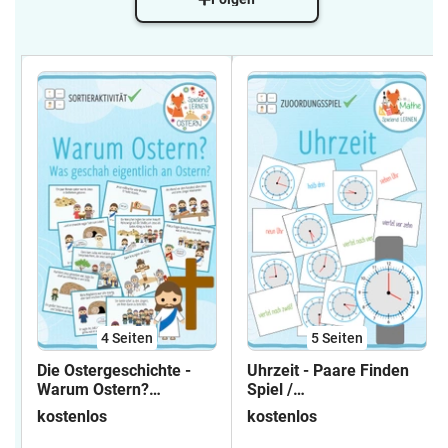
4
Seiten
5
Seiten
Die Ostergeschichte -
Uhrzeit - Paare Finden
Warum Ostern?
Spiel /
Sortieraktivität
Zuordnungsaktivität
kostenlos
kostenlos