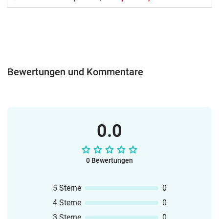
angrenzender Seiten übereinstimmen
müssen.Gut geeignet zum Abschluss
einer Unterrichtsstunde oder als
Revisionsaktivität.Einfach ausdrucken,
laminieren, Dreiecke
auseinanderschneiden, spielen. (Für
Bewertungen und Kommentare
größere Dreiecke einfach auf A3
ausdrucken oder auf A3 hochkopieren).
Viel Spass damit!Alle Bilder sind aus der
Public Domain oder von mir selbst
erstellt.
0.0
0 Bewertungen
5 Sterne
0
4 Sterne
0
3 Sterne
0