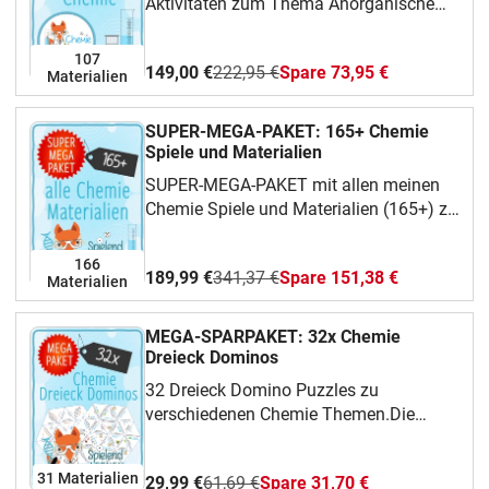
Aktivitäten zum Thema Anorganische
Puzzle (16 Bilder, Namen, und
ChemieAlle Bilder sind aus der Public
Verwendungszweck)5. Laborgeräte
Domain oder von mir selbst
107
- Dreieck Domino Spiel / Puzzle 2 (30
149,00 €
222,95 €
Spare 73,95 €
erstellt.www.instagram.com/spielend.lernen
Materialien
Bilder und Namen)6. Laborgeräte –
Wortsuchrätsel7. Laborgeräte -
SUPER-MEGA-PAKET: 165+ Chemie
Wimmelbild8. Laborgeräte - Bingo9.
Spiele und Materialien
Laborgeräte - Ich habe..., wer hat...?10.
Laborgeräte - schnelles Kartenspiel (wer
SUPER-MEGA-PAKET mit allen meinen
sieht es zuerst?)11. Laborgeräte -
Chemie Spiele und Materialien (165+) zu
Brettspiel!12. Laborgeräte -
Themen der anorganische Chemie, and
Kreuzworträtsel13. Gefahrensymbole
organische Chemie, inklusive
166
189,99 €
341,37 €
Spare 151,38 €
und Laborgeräte - Dreieck Domino
interaktiven und digitalen Materialien
Materialien
Spiel Puzzle14. Laborgeräte - Escape
RoomAlle Bilder sind aus der Public
MEGA-SPARPAKET: 32x Chemie
Domain oder von mir selbst
Dreieck Dominos
erstellt.www.instagram.com/spielend.lernen
32 Dreieck Domino Puzzles zu
verschiedenen Chemie Themen.Die
Schüler müssen aus den Dreiecken eine
Pyramide bzw ein Hexagon bilden, wobei
31 Materialien
29,99 €
61,69 €
Spare 31,70 €
Stichpunkte, Beschreibung oder Bilder