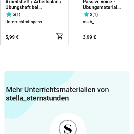
Arbeitsheft / Arbeitsplan /
Passive voice -
Übungsheft bei
Übungsmaterial
Schulschließung
(Stationsarbeit mit Lsg)
5
(1)
2
(1)
ENGLISCH 6. Klasse für 33
Unterrichtmitspass
ms.b_
Tage
5,99 €
3,99 €
Mehr Unterrichtsmaterialien von
stella_sternstunden