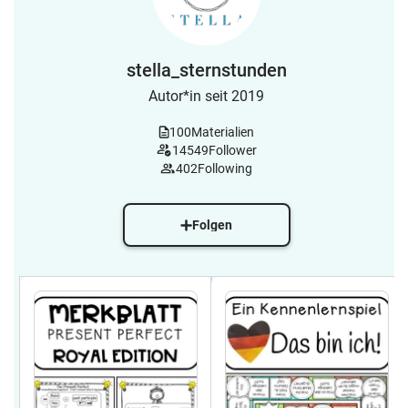
stella_sternstunden
Autor*in seit 2019
100
Materialien
14549
Follower
402
Following
Folgen