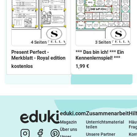
4
Seiten
3
Seiten
Present Perfect -
*** Das bin ich! *** Ein
Merkblatt - Royal edition
Kennenlernspiel! ***
kostenlos
1,99 €
eduki.com
Zusammenarbeit
Hil
Magazin
Unterrichtsmaterial 
Häuf
teilen
Fra
Über uns
Unsere Partner
Kon
Unser 