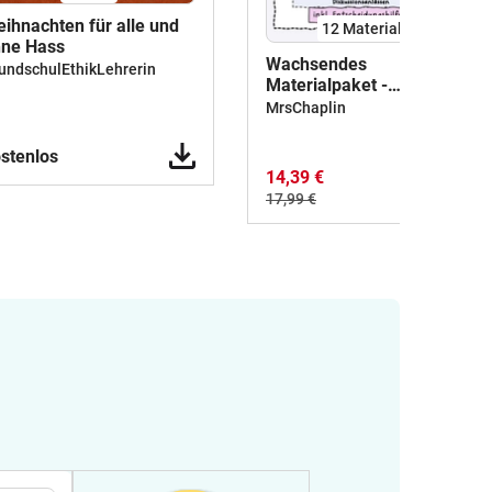
ihnachten für alle und
12 Materialien
ne Hass
Wachsendes
undschulEthikLehrerin
Materialpaket -
schülernahe Dilemmata
MrsChaplin
stenlos
14,39 €
17,99 €