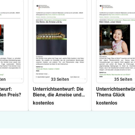
ten
33
Seiten
35
Seiten
twurf:
Unterrichtsentwurf: Die
Unterrichtsentwü
den Preis?
Biene, die Ameise und
Thema Glück
du
kostenlos
kostenlos