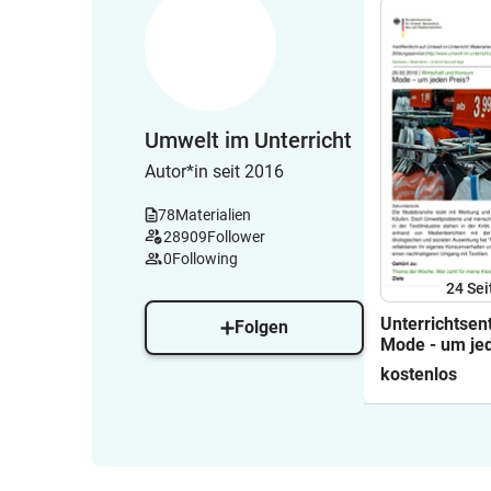
Umwelt im Unterricht
Autor*in seit 2016
78
Materialien
28909
Follower
0
Following
24
Sei
Unterrichtsen
Folgen
Mode - um je
kostenlos