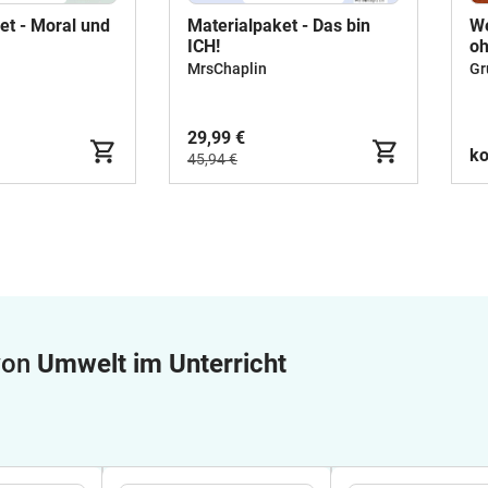
et - Moral und
Materialpaket - Das bin
We
ICH!
oh
MrsChaplin
Gr
29,99 €
ko
45,94 €
 von
Umwelt im Unterricht