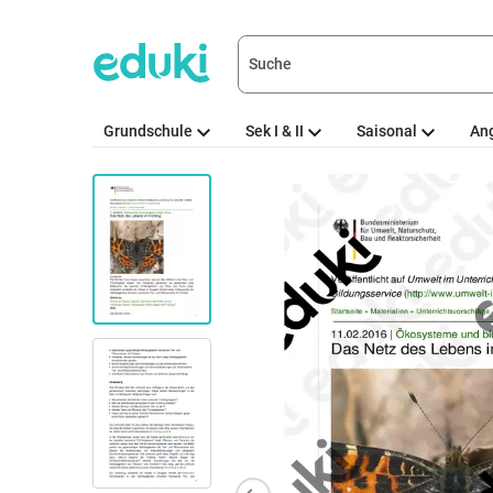
Grundschule
Sek I & II
Saisonal
An