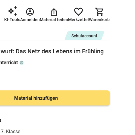
KI-Tools
Anmelden
Material teilen
Merkzettel
Warenkorb
Schulaccount
twurf: Das Netz des Lebens im Frühling
terricht
Material hinzufügen
s
-7. Klasse