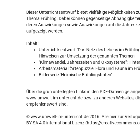
Dieser Unterrichtsentwurf bietet vielfältige Möglichkeiten 
Thema Frühling. Dabei können gegenseitige Abhängigkeiten
deren Auswirkungen sowie Auswirkungen auf die Jahreszei
aufgezeigt werden.
Inhalt:
Unterrichtsentwurf "Das Netz des Lebens im Frühling"
Hinweisen zur Umsetzung der genannten Themen
"Klimawandel, Jahreszeiten und Ökosysteme": Hinte
Arbeitsmaterial "Artenpuzzle: Flora und Fauna im Frü
Bilderserie "Heimische Frühlingsboten"
Über die grün unterlegten Links in den PDF-Dateien gelangen
www.umwelt-im-untericht.de bzw. zu anderen Websites, die
empfehlenswert sind.
© www.umwelt-im-unterricht.de 2016. Alle hier zur Verfügun
BY-SA 4.0 international Lizenz (https://creativecommons.o