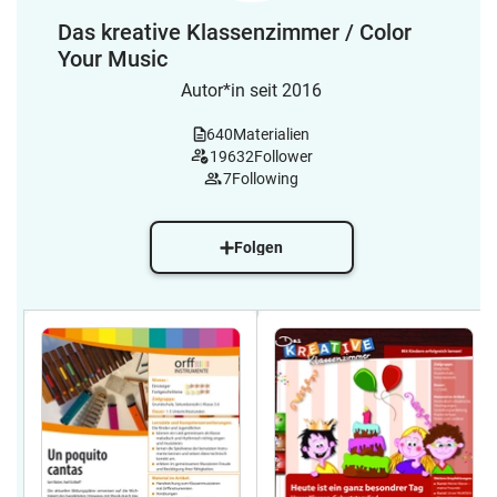
Das kreative Klassenzimmer / Color
Your Music
Autor*in seit 2016
640
Materialien
19632
Follower
7
Following
Folgen