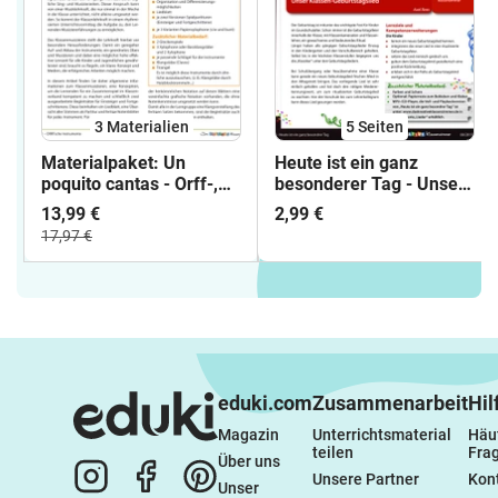
3 Materialien
5
Seiten
Materialpaket: Un
Heute ist ein ganz
poquito cantas - Orff-,
besonderer Tag - Unser
Boomwhackers- und
Klassen-Geburtstagslied
13,99 €
2,99 €
Soundbellowsspielsätze
17,97 €
eduki.com
Zusammenarbeit
Hil
Magazin
Unterrichtsmaterial 
Häuf
teilen
Fra
Über uns
Unsere Partner
Kon
Unser 