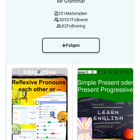
Mr Grammar
351
Materialien
50557
Follower
82
Following
Folgen