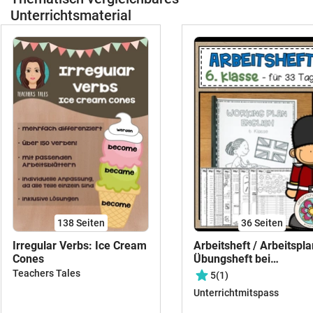
Unterrichtsmaterial
138
Seiten
36
Seiten
Irregular Verbs: Ice Cream
Arbeitsheft / Arbeitspla
Cones
Übungsheft bei
Schulschließung
Teachers Tales
5
(1)
ENGLISCH 6. Klasse für
Unterrichtmitspass
Tage