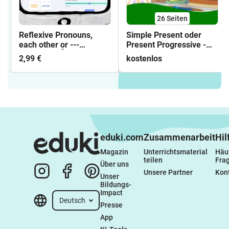
26
Seiten
Reflexive Pronouns,
Simple Present oder
each other or ---
Present Progressive -
Interactive 👆
Arbeitsblätter mit
2,99 €
kostenlos
Lösungen
eduki.com
Zusammenarbeit
Hil
Magazin
Unterrichtsmaterial 
Häuf
teilen
Fra
Über uns
Unsere Partner
Kon
Unser 
Bildungs-
Impact
Deutsch
Presse
App