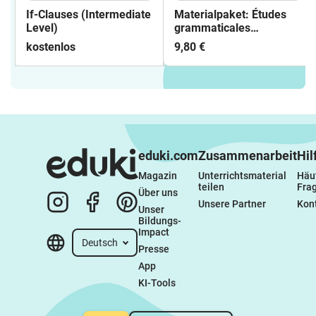
If-Clauses (Intermediate
Materialpaket: Études
Level)
grammaticales
françaises pour
kostenlos
9,80 €
débutants
eduki.com
Zusammenarbeit
Hil
Magazin
Unterrichtsmaterial 
Häuf
teilen
Fra
Über uns
Unsere Partner
Kon
Unser 
Bildungs-
Impact
Deutsch
Presse
App
KI-Tools