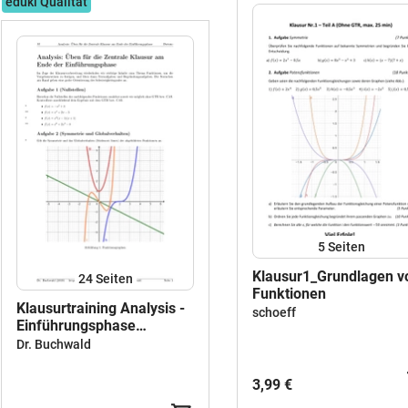
eduki Qualität
5
Seiten
Klausur1_Grundlagen v
24
Seiten
Funktionen
Klausurtraining Analysis -
schoeff
Einführungsphase
(Mathematik, Arbeitsblatt
Dr. Buchwald
mit Lösung)
3,99 €