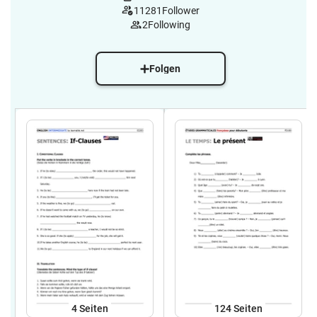
11281
Follower
2
Following
Folgen
4
Seiten
124
Seiten