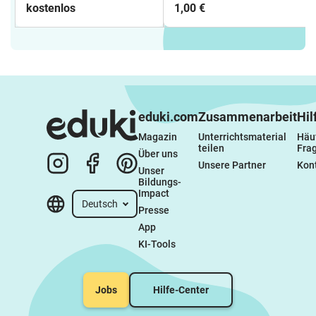
kostenlos
1,00 €
eduki.com
Zusammenarbeit
Hil
Magazin
Unterrichtsmaterial 
Häuf
teilen
Fra
Über uns
Unsere Partner
Kon
Unser 
Bildungs-
Impact
Deutsch
Presse
App
KI-Tools
Jobs
Hilfe-Center