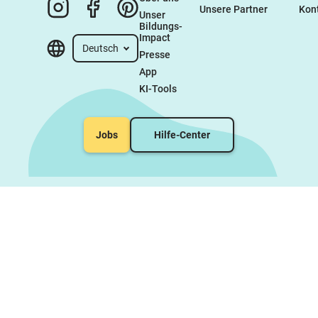
Unsere Partner
Kon
Unser 
Bildungs-
Impact
Deutsch
Presse
App
KI-Tools
Jobs
Hilfe-Center