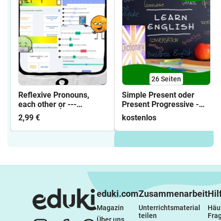
26
Seiten
Reflexive Pronouns,
Simple Present oder
each other or ---
Present Progressive -
Interactive 👆
Arbeitsblätter mit
2,99 €
kostenlos
Lösungen
eduki.com
Zusammenarbeit
Hil
Magazin
Unterrichtsmaterial 
Häuf
teilen
Fra
Über uns