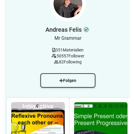
Andreas Felis
Mr Grammar
351
Materialien
50557
Follower
82
Following
Folgen