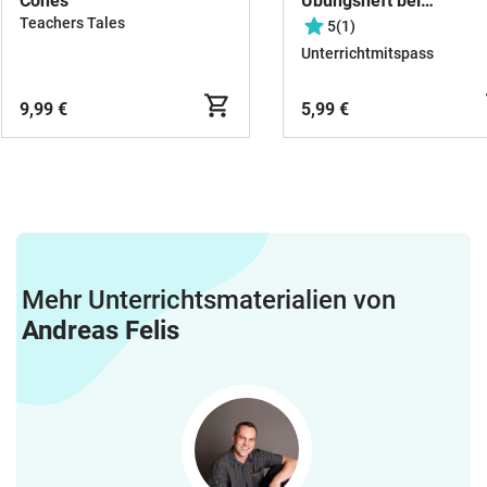
Cones
Übungsheft bei
Schulschließung
Teachers Tales
5
(1)
ENGLISCH 6. Klasse für
Unterrichtmitspass
Tage
9,99 €
5,99 €
Mehr Unterrichtsmaterialien von
Andreas Felis