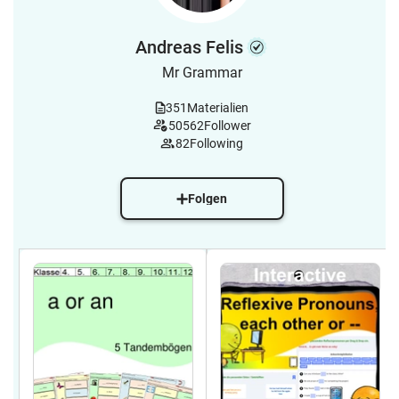
Andreas Felis
Mr Grammar
351
Materialien
50562
Follower
82
Following
Folgen