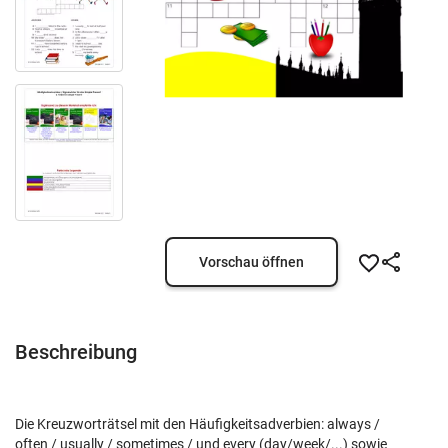
Vorschau öffnen
Beschreibung
Die Kreuzworträtsel mit den Häufigkeitsadverbien: always /
often / usually / sometimes / und every (day/week/...) sowie