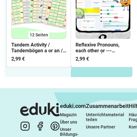
12
Seiten
Tandem Activity /
Reflexive Pronouns,
Tandembögen a or an /
each other or ---
indefinite article
Interactive 👆
2,99 €
2,99 €
eduki.com
Zusammenarbeit
Hil
Magazin
Unterrichtsmaterial 
Häuf
teilen
Fra
Über uns
Unsere Partner
Kon
Unser 
Bildungs-